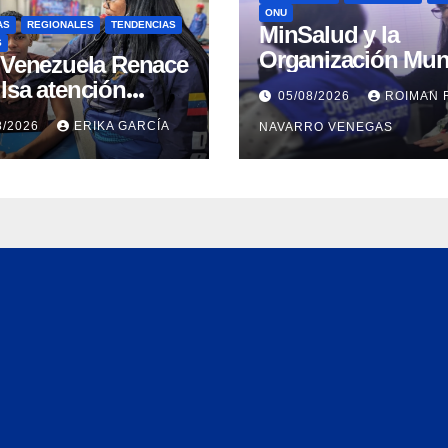
ONU
AS
REGIONALES
TENDENCIAS
MinSalud y la
S
Organización Mun
n Venezuela Renace
de la Salud evalu
lsa atención
05/08/2026
ROIMAN 
propuesta técnica
ral a refugiados y
8/2026
ERIKA GARCÍA
NAVARRO VENEGAS
integral en materi
uación de
agua saneamiento
nación en Aragua
higiene ante
contingencia sísm