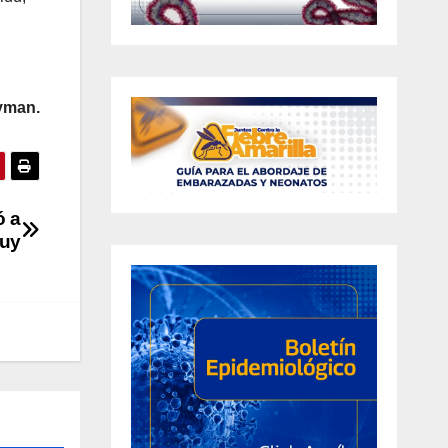
yman.
ó a
cuy