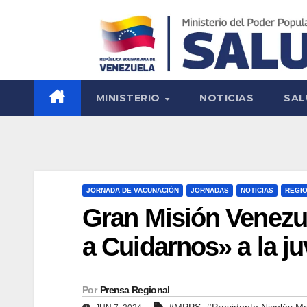
MINISTERIO
NOTICIAS
SAL
JORNADA DE VACUNACIÓN
JORNADAS
NOTICIAS
REGI
Gran Misión Venezu
a Cuidarnos» a la 
Por
Prensa Regional
,
#MPPS
#Presidente Nicolás M