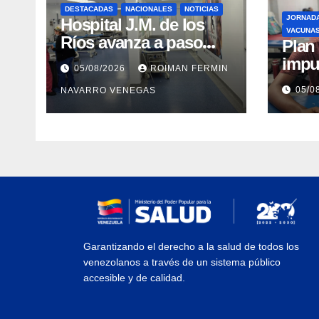
DESTACADAS
NACIONALES
NOTICIAS
JORNAD
Hospital J.M. de los
VACUNA
Ríos avanza a paso
​Pla
firme en su
impu
05/08/2026
ROIMAN FERMIN
recuperación tras los
integ
05/0
NAVARRO VENEGAS
recientes eventos
eval
sísmicos
vacu
Garantizando el derecho a la salud de todos los
venezolanos a través de un sistema público
accesible y de calidad.