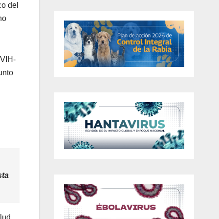
co del
no
/VIH-
unto
sta
lud,