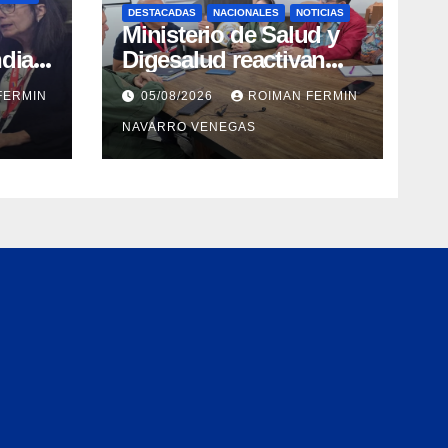
DESTACADAS
NACIONALES
NOTICIAS
Ministerio de Salud y
dial
Digesalud reactivan
aron
lazos para la vigilancia
FERMIN
05/08/2026
ROIMAN FERMIN
epidemiológica y el
NAVARRO VENEGAS
a de
control de
 e
enfermedades
ica