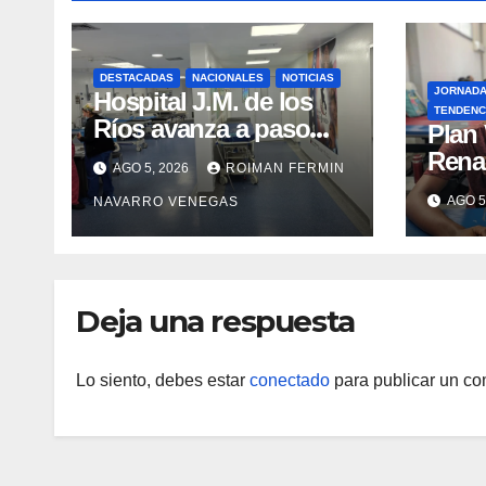
DESTACADAS
NACIONALES
NOTICIAS
JORNAD
Hospital J.M. de los
TENDENC
Ríos avanza a paso
​Plan
firme en su
Rena
AGO 5, 2026
ROIMAN FERMIN
recuperación tras los
atenc
AGO 5
NAVARRO VENEGAS
recientes eventos
refug
sísmicos
eval
vacu
Deja una respuesta
Lo siento, debes estar
conectado
para publicar un co