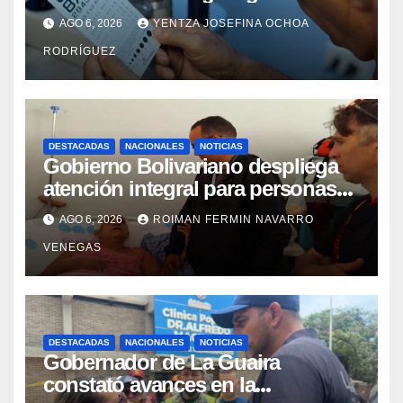
cataratas en Zulia
AGO 6, 2026
YENTZA JOSEFINA OCHOA
RODRÍGUEZ
DESTACADAS
NACIONALES
NOTICIAS
Gobierno Bolivariano despliega
atención integral para personas
con discapacidad en
AGO 6, 2026
ROIMAN FERMIN NAVARRO
campamentos de La Guaira
VENEGAS
DESTACADAS
NACIONALES
NOTICIAS
Gobernador de La Guaira
constató avances en la