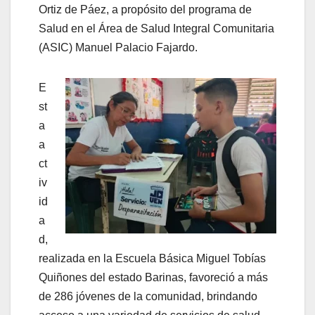
Ortiz de Páez, a propósito del programa de
Salud en el Área de Salud Integral Comunitaria
(ASIC) Manuel Palacio Fajardo.
E
st
a
a
ct
iv
id
a
d,
realizada en la Escuela Básica Miguel Tobías
Quiñones del estado Barinas, favoreció a más
de 286 jóvenes de la comunidad, brindando