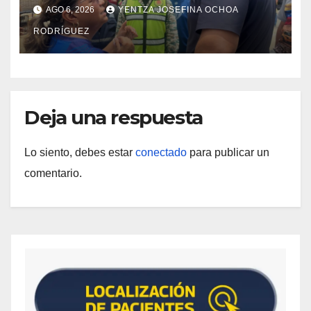
rehabilitación del Hospitalito de
AGO 6, 2026
YENTZA JOSEFINA OCHOA
Catia la Mar
RODRÍGUEZ
Deja una respuesta
Lo siento, debes estar
conectado
para publicar un
comentario.