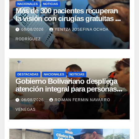
NACIONALES
NOTICIAS
Más de 300 pacientes recuperan
la visión con cirugías gratuitas de
cataratas en Zulia
06/08/2026
YENTZA JOSEFINA OCHOA
RODRÍGUEZ
DESTACADAS
NACIONALES
NOTICIAS
Gobierno Bolivariano despliega
atención integral para personas
con discapacidad en
06/08/2026
ROIMAN FERMIN NAVARRO
campamentos de La Guaira
VENEGAS