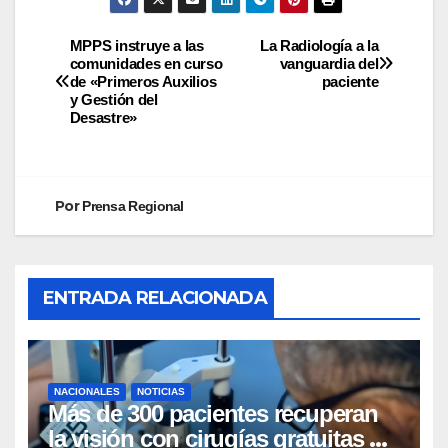
MPPS instruye a las
La Radiología a la
comunidades en curso
vanguardia del
de «Primeros Auxilios
paciente
y Gestión del
Desastre»
Por
Prensa Regional
ENTRADA RELACIONADA
NACIONALES
NOTICIAS
Más de 300 pacientes recuperan
la visión con cirugías gratuitas de