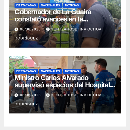
DESTACADAS
NACIONALES
NOTICIAS
Gobernador de La Guaira
constató avances en la
rehabilitación del Hospitalito de
06/08/2026
YENTZA JOSEFINA OCHOA
Catia la Mar
RODRÍGUEZ
DESTACADAS
NACIONALES
NOTICIAS
Ministro Carlos Alvarado
supervisó espacios del Hospital
Dermatológico Dr. Martín Vegas
06/08/2026
YENTZA JOSEFINA OCHOA
en La Guaira
RODRÍGUEZ