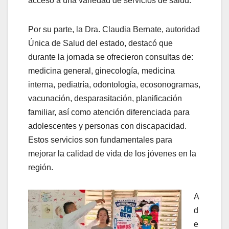
acceso a una variedad de servicios de salud.
Por su parte, la Dra. Claudia Bernate, autoridad
Única de Salud del estado, destacó que
durante la jornada se ofrecieron consultas de:
medicina general, ginecología, medicina
interna, pediatría, odontología, ecosonogramas,
vacunación, desparasitación, planificación
familiar, así como atención diferenciada para
adolescentes y personas con discapacidad.
Estos servicios son fundamentales para
mejorar la calidad de vida de los jóvenes en la
región.
A
d
e