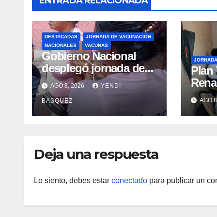
ENTRADA RELACIONADA
DESTACADAS
JORNADA DE VACUNACIÓN
NACIONALES
VACUNAS
Gobierno Nacional
JORNAD
desplegó jornada de
Plan
vacunación en La
Renac
AGO 8, 2026
YENDI
Guaira para garantizar
Arag
AGO 8
BASQUEZ
protección
garan
epidemiológica
médic
Arag
Deja una respuesta
Lo siento, debes estar
conectado
para publicar un co