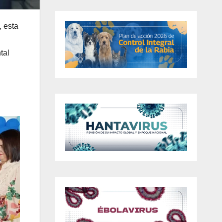
, esta
tal