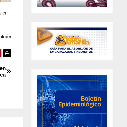
s en
alcón
 en
ica