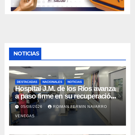
NOTICIAS
DESTACADAS
NACIONALES
NOTICIAS
Hospital J.M. de los Ríos avanza
a paso firme en su recuperación
tras los recientes eventos
05/08/2026
ROIMAN FERMIN NAVARRO
sísmicos
VENEGAS