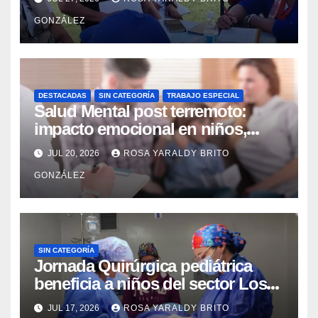
contingencia
GONZÁLEZ
DESTACADAS
SIN CATEGORÍA
TRABAJO ESPECIAL
Salud Mental post terremoto:
impacto emocional en niños,
niñas, adolescentes y madres
JUL 20, 2026
ROSA YARALDY BRITO
GONZÁLEZ
SIN CATEGORÍA
Jornada Quirúrgica pediátrica
beneficia a niños del sector Los
Curos
JUL 17, 2026
ROSA YARALDY BRITO