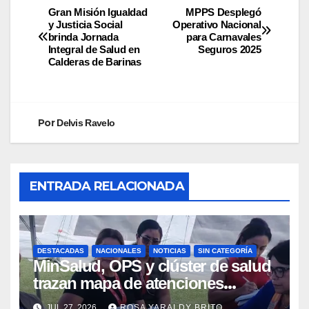
Gran Misión Igualdad
MPPS Desplegó
y Justicia Social
Operativo Nacional
brinda Jornada
para Carnavales
Integral de Salud en
Seguros 2025
Calderas de Barinas
Por
Delvis Ravelo
ENTRADA RELACIONADA
DESTACADAS
NACIONALES
NOTICIAS
SIN CATEGORÍA
MinSalud, OPS y clúster de salud
trazan mapa de atenciones
integrales para reforzar la
JUL 27, 2026
ROSA YARALDY BRITO