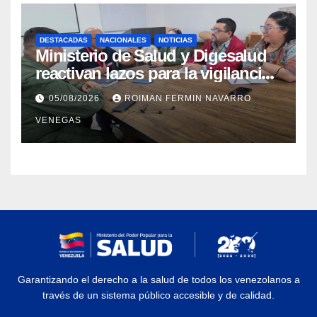
DESTACADAS
NACIONALES
NOTICIAS
Ministerio de Salud y Digesalud
reactivan lazos para la vigilancia
epidemiológica y el control de
05/08/2026
ROIMAN FERMIN NAVARRO
enfermedades
VENEGAS
Garantizando el derecho a la salud de todos los venezolanos a
través de un sistema público accesible y de calidad.