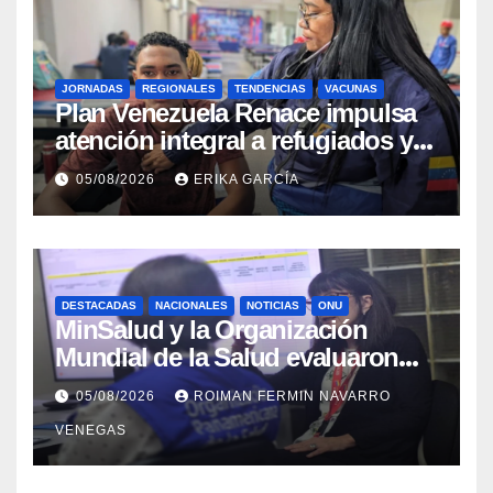
JORNADAS
REGIONALES
TENDENCIAS
VACUNAS
​Plan Venezuela Renace impulsa
atención integral a refugiados y
evaluación de vacunación en
05/08/2026
ERIKA GARCÍA
Aragua
DESTACADAS
NACIONALES
NOTICIAS
ONU
MinSalud y la Organización
Mundial de la Salud evaluaron
propuesta técnica integral en
05/08/2026
ROIMAN FERMIN NAVARRO
materia de agua saneamiento e
VENEGAS
higiene ante contingencia
sísmica