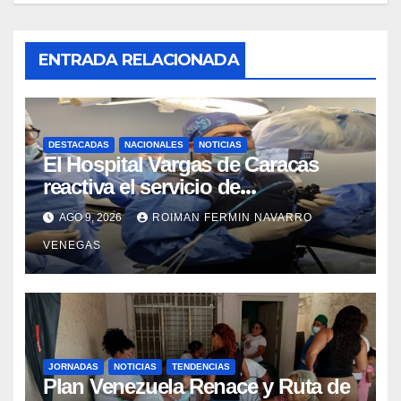
ENTRADA RELACIONADA
DESTACADAS
NACIONALES
NOTICIAS
El Hospital Vargas de Caracas
reactiva el servicio de
Colangiopancreatografía
AGO 9, 2026
ROIMAN FERMIN NAVARRO
Retrógrada Endoscópica para
VENEGAS
beneficiar a cientos de pacientes
JORNADAS
NOTICIAS
TENDENCIAS
Plan Venezuela Renace y Ruta de