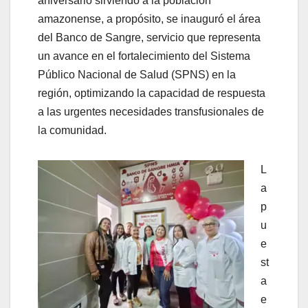
aniversario sirviendo a la población
amazonense, a propósito, se inauguró el área
del Banco de Sangre, servicio que representa
un avance en el fortalecimiento del Sistema
Público Nacional de Salud (SPNS) en la
región, optimizando la capacidad de respuesta
a las urgentes necesidades transfusionales de
la comunidad.
L
a
p
u
e
st
a
e