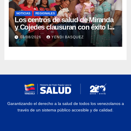
NOTICIAS
REGIONALES
Los centros de salud de Miranda
y Cojedes clausuran con éxito la
Semana Mundial de la Lactancia
08/08/2026
YENDI BASQUEZ
Materna
Garantizando el derecho a la salud de todos los venezolanos a
través de un sistema público accesible y de calidad.