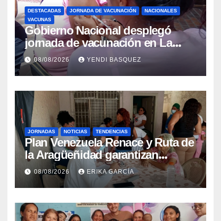
DESTACADAS
JORNADA DE VACUNACIÓN
NACIONALES
VACUNAS
Gobierno Nacional desplegó
jornada de vacunación en La
Guaira para garantizar protección
08/08/2026
YENDI BASQUEZ
epidemiológica
JORNADAS
NOTICIAS
TENDENCIAS
Plan Venezuela Renace y Ruta de
la Aragüeñidad garantizan
atención médica integral en
08/08/2026
ERIKA GARCÍA
Aragua