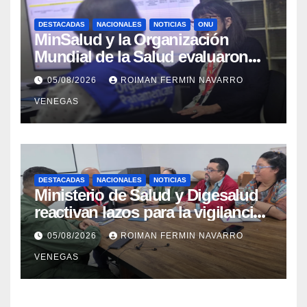
DESTACADAS
NACIONALES
NOTICIAS
ONU
MinSalud y la Organización
Mundial de la Salud evaluaron
propuesta técnica integral en
05/08/2026
ROIMAN FERMIN NAVARRO
materia de agua saneamiento e
VENEGAS
higiene ante contingencia
sísmica
DESTACADAS
NACIONALES
NOTICIAS
Ministerio de Salud y Digesalud
reactivan lazos para la vigilancia
epidemiológica y el control de
05/08/2026
ROIMAN FERMIN NAVARRO
enfermedades
VENEGAS