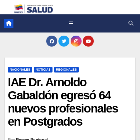
NACIONALES
NOTICIAS
REGIONALES
IAE Dr. Arnoldo
Gabaldón egresó 64
nuevos profesionales
en Postgrados
Por
Prensa Regional