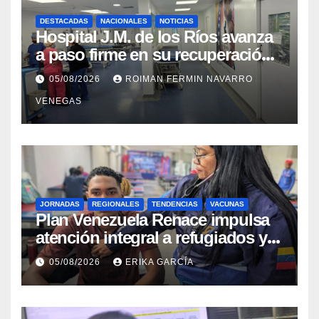
DESTACADAS
NACIONALES
NOTICIAS
Hospital J.M. de los Ríos avanza
a paso firme en su recuperación
tras los recientes eventos
05/08/2026
ROIMAN FERMIN NAVARRO
sísmicos
VENEGAS
JORNADAS
REGIONALES
TENDENCIAS
VACUNAS
​Plan Venezuela Renace impulsa
atención integral a refugiados y
evaluación de vacunación en
05/08/2026
ERIKA GARCÍA
Aragua