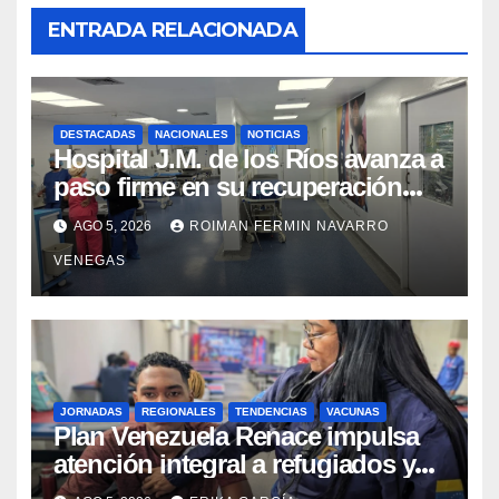
ENTRADA RELACIONADA
DESTACADAS
NACIONALES
NOTICIAS
Hospital J.M. de los Ríos avanza a
paso firme en su recuperación
tras los recientes eventos
AGO 5, 2026
ROIMAN FERMIN NAVARRO
sísmicos
VENEGAS
JORNADAS
REGIONALES
TENDENCIAS
VACUNAS
​Plan Venezuela Renace impulsa
atención integral a refugiados y
evaluación de vacunación en