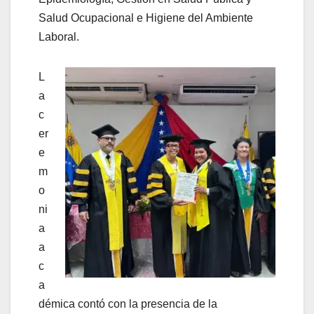
Salud Ocupacional e Higiene del Ambiente
Laboral.
L
a
c
er
e
m
o
ni
a
a
c
a
démica contó con la presencia de la