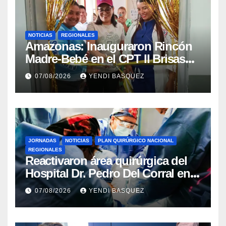
NOTICIAS
REGIONALES
​Amazonas: Inauguraron Rincón
Madre-Bebé en el CPT II Brisas
del Aeropuerto ​Inauguraron
07/08/2026
YENDI BASQUEZ
Rincón
JORNADAS
NOTICIAS
PLAN QUIRÚRGICO NACIONAL
REGIONALES
Reactivaron área quirúrgica del
Hospital Dr. Pedro Del Corral en
Guárico
07/08/2026
YENDI BASQUEZ