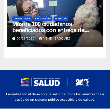
DESTACADAS
NACIONALES
NOTICIAS
Más de 100 ciudadanos
beneficiados con entrega de
prótesis auditivas en el Centro de
07/08/2026
YENDI BASQUEZ
Rehabilitación J.J. Arvelo
Garantizando el derecho a la salud de todos los venezolanos a
través de un sistema público accesible y de calidad.