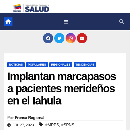
NOTICIAS
POPULARES
REGIONALES
TENDENCIAS
Implantan marcapasos
a pacientes merideños
en el Iahula
Por
Prensa Regional
,
#MPPS
#SPNS
JUL 27, 2023