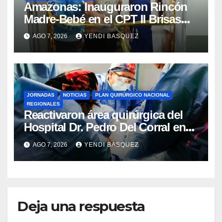
​Amazonas: Inauguraron Rincón
Madre-Bebé en el CPT II Brisas
del Aeropuerto ​Inauguraron
AGO 7, 2026
YENDI BASQUEZ
Rincón
JORNADAS
NOTICIAS
PLAN QUIRÚRGICO NACIONAL
REGIONALES
Reactivaron área quirúrgica del
Hospital Dr. Pedro Del Corral en
Guárico
AGO 7, 2026
YENDI BASQUEZ
Deja una respuesta