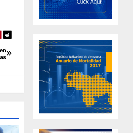
 en
nas