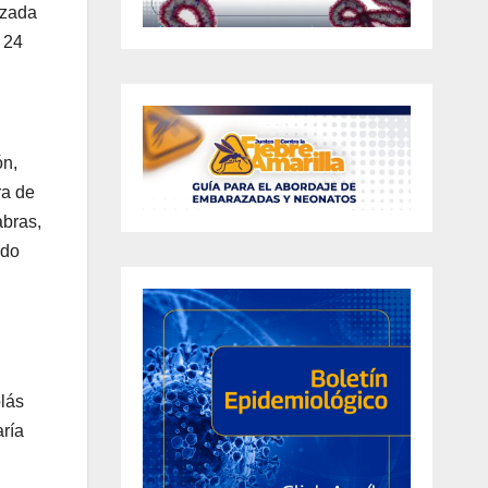
izada
 24
ón,
ra de
abras,
ndo
olás
aría