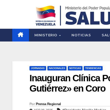
MINISTERIO
NOTICIAS
SAL
JORNADAS
NACIONALES
NOTICIAS
TENDENCIAS
Inauguran Clínica 
Gutiérrez» en Coro
Por
Prensa Regional
#Presidente Nicolás Maduro