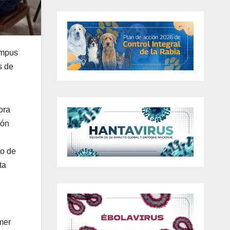
ampus
s de
ora
ión
to de
ta
mer