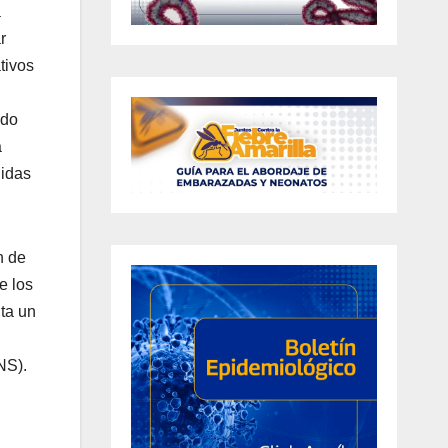
a
r
tivos
ndo
a
gidas
n de
e los
nta un
NS).