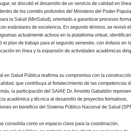
lugar, se discutió el desarrollo de un servicio de calidad en líne
dentro de los comités profundos del Ministerio del Poder Popula
para la Salud (MinSalud), orientado a garantizar procesos forma
con estándares de excelencia. En segundo término, se revisó el
gramas actualmente activos en la plataforma virtual, identifica
ió el plan de trabajo para el segundo semestre, con énfasis en l
cación en línea y la expansión de actividades académicas diri
tual en Salud Pública reafirma su compromiso con la construcció
alidad, que contribuya al fortalecimiento de las competencias d
demás, la participación del SAIAE Dr. Arnoldo Gabaldón represe
ncia académica y técnica al desarrollo de proyectos formativos,
cciones en beneficio del Sistema Público Nacional de Salud (SP
 se consolida como un espacio clave para la coordinación,