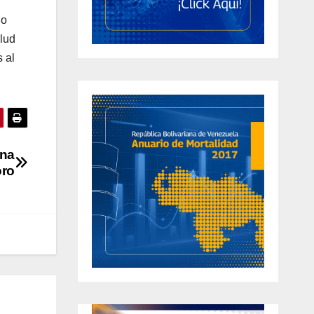
no
alud
 al
ena
oro