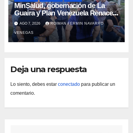
MinSalud, gobernación de La
Guaira y Plan Venezuela Renace
iniciaron la rehabilitación integral
AGO 7, 2026
ROIMAN FERMIN NAVARRO
del Centro Psicofamiliar El Niño y
VENEGAS
el Mar
Deja una respuesta
Lo siento, debes estar
conectado
para publicar un
comentario.