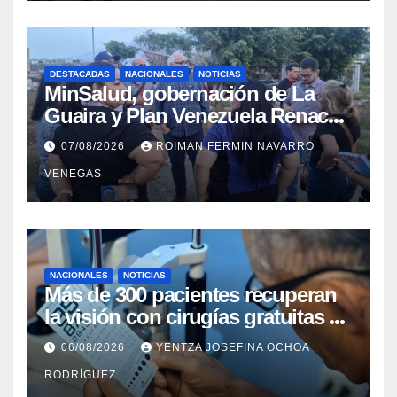
DESTACADAS
NACIONALES
NOTICIAS
MinSalud, gobernación de La
Guaira y Plan Venezuela Renace
iniciaron la rehabilitación integral
07/08/2026
ROIMAN FERMIN NAVARRO
del Centro Psicofamiliar El Niño y
VENEGAS
el Mar
NACIONALES
NOTICIAS
Más de 300 pacientes recuperan
la visión con cirugías gratuitas de
cataratas en Zulia
06/08/2026
YENTZA JOSEFINA OCHOA
RODRÍGUEZ