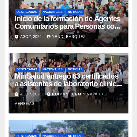
DESTACADAS
NACIONALES
NOTICIAS
Inicio de la formación de Agentes
Comunitarios para Personas con
Discapacidad en el Centro de
AGO 7, 2026
YENDI BASQUEZ
Rehabilitación J.J. Arvelo
DESTACADAS
NACIONALES
NOTICIAS
MinSalud entregó 63 certificados
a asistentes de laboratorio clínico
para garantizar respaldo legal y
AGO 7, 2026
ROIMAN FERMIN NAVARRO
profesional
VENEGAS
DESTACADAS
NACIONALES
NOTICIAS