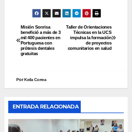
Misión Sonrisa
Taller de Orientaciones
benefició a más de 3
Técnicas en la UCS
mil 400 pacientes en
impulsa la formación
Portuguesa con
de proyectos
prótesis dentales
comunitarios en salud
gratuitas
Por
Keila Correa
ENTRADA RELACIONADA