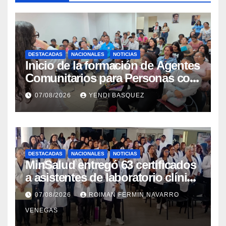
DESTACADAS
NACIONALES
NOTICIAS
Inicio de la formación de Agentes
Comunitarios para Personas con
Discapacidad en el Centro de
07/08/2026
YENDI BASQUEZ
Rehabilitación J.J. Arvelo
DESTACADAS
NACIONALES
NOTICIAS
MinSalud entregó 63 certificados
a asistentes de laboratorio clínico
para garantizar respaldo legal y
07/08/2026
ROIMAN FERMIN NAVARRO
profesional
VENEGAS