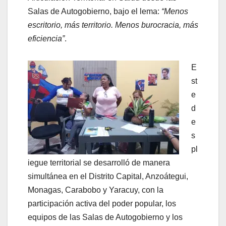
Salas de Autogobierno, bajo el lema:
“Menos
escritorio, más territorio. Menos burocracia, más
eficiencia”
.
E
st
e
d
e
s
pl
iegue territorial se desarrolló de manera
simultánea en el Distrito Capital, Anzoátegui,
Monagas, Carabobo y Yaracuy, con la
participación activa del poder popular, los
equipos de las Salas de Autogobierno y los