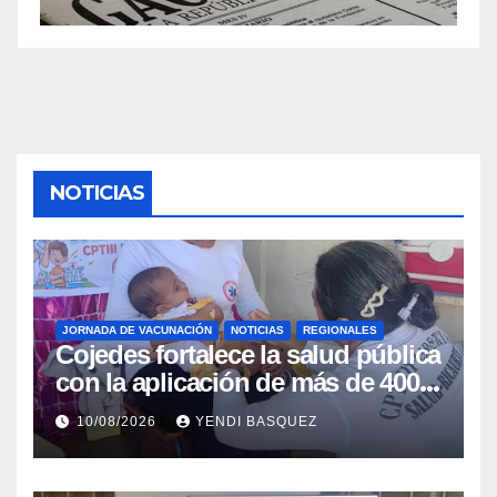
NOTICIAS
JORNADA DE VACUNACIÓN
NOTICIAS
REGIONALES
Cojedes fortalece la salud pública
con la aplicación de más de 400
dosis en la «Fiesta de
10/08/2026
YENDI BASQUEZ
Inmunización»