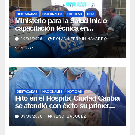
DESTACADAS
NACIONALES
NOTICIAS
ONU
Ministerio para la Salud inició
capacitación técnica en
Inteligencia Epidémica junto a la
10/08/2026
ROIMAN FERMIN NAVARRO
Organización Panamericana de la
VENEGAS
Salud
DESTACADAS
NACIONALES
NOTICIAS
Hito en el Hospital Ciudad Caribia
se atendió con éxito su primer
parto gemelar
09/08/2026
YENDI BASQUEZ