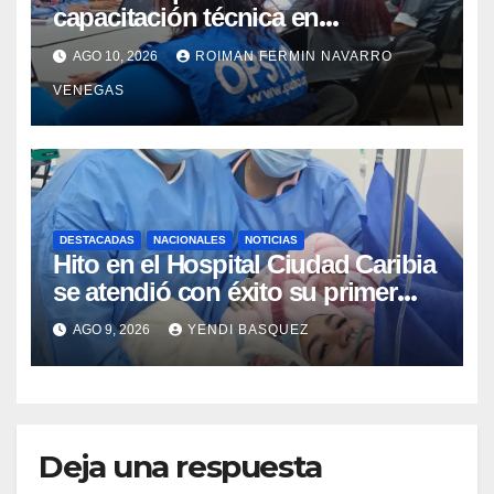
capacitación técnica en
Inteligencia Epidémica junto a la
AGO 10, 2026
ROIMAN FERMIN NAVARRO
Organización Panamericana de la
VENEGAS
Salud
DESTACADAS
NACIONALES
NOTICIAS
Hito en el Hospital Ciudad Caribia
se atendió con éxito su primer
parto gemelar
AGO 9, 2026
YENDI BASQUEZ
Deja una respuesta