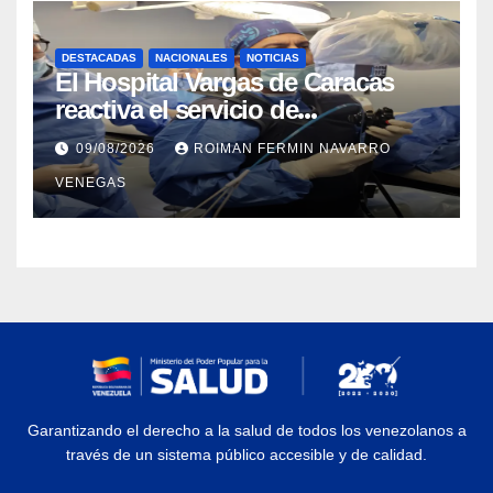
DESTACADAS
NACIONALES
NOTICIAS
El Hospital Vargas de Caracas
reactiva el servicio de
Colangiopancreatografía
09/08/2026
ROIMAN FERMIN NAVARRO
Retrógrada Endoscópica para
VENEGAS
beneficiar a cientos de pacientes
Garantizando el derecho a la salud de todos los venezolanos a
través de un sistema público accesible y de calidad.