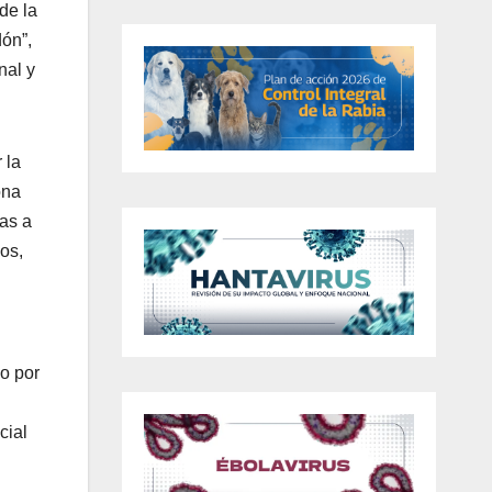
de la
dón”,
nal y
 la
ona
ras a
vos,
do por
cial