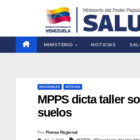
MINISTERIO
NOTICIAS
SAL
NACIONALES
NOTICIAS
MPPS dicta taller s
suelos
Por
Prensa Regional
,
#MPPS
#Presidente Nicolás M