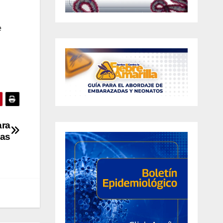
e
ara
cas