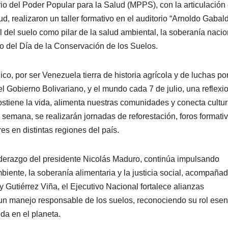
erio del Poder Popular para la Salud (MPPS), con la articulación 
 realizaron un taller formativo en el auditorio “Arnoldo Gabal
 del suelo como pilar de la salud ambiental, la soberanía nacio
to del Día de la Conservación de los Suelos.
o, por ser Venezuela tierra de historia agrícola y de luchas por
l Gobierno Bolivariano, y el mundo cada 7 de julio, una reflexi
ostiene la vida, alimenta nuestras comunidades y conecta cultu
ta semana, se realizarán jornadas de reforestación, foros formati
s en distintas regiones del país.
 liderazgo del presidente Nicolás Maduro, continúa impulsando
mbiente, la soberanía alimentaria y la justicia social, acompaña
y Gutiérrez Viña, el Ejecutivo Nacional fortalece alianzas
n un manejo responsable de los suelos, reconociendo su rol esen
ida en el planeta.