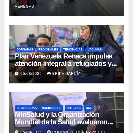
sísmicos
VENEGAS
JORNADAS
REGIONALES
TENDENCIAS
VACUNAS
​Plan Venezuela Renace impulsa
atención integral a refugiados y
evaluación de vacunación en
05/08/2026
ERIKA GARCÍA
Aragua
DESTACADAS
NACIONALES
NOTICIAS
ONU
MinSalud y la Organización
Mundial de la Salud evaluaron
propuesta técnica integral en
05/08/2026
ROIMAN FERMIN NAVARRO