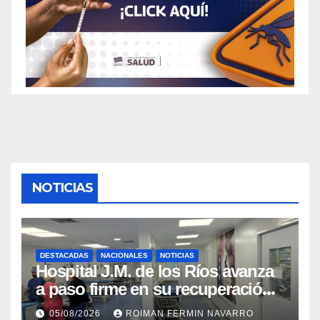
NOTICIAS
DESTACADAS
NACIONALES
NOTICIAS
Hospital J.M. de los Ríos avanza
a paso firme en su recuperación
tras los recientes eventos
05/08/2026
ROIMAN FERMIN NAVARRO