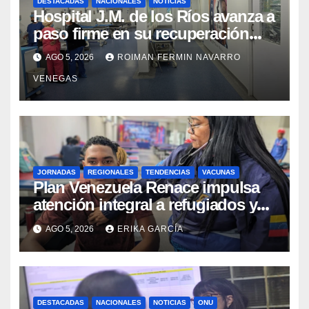
DESTACADAS
NACIONALES
NOTICIAS
Hospital J.M. de los Ríos avanza a
paso firme en su recuperación
tras los recientes eventos
AGO 5, 2026
ROIMAN FERMIN NAVARRO
sísmicos
VENEGAS
JORNADAS
REGIONALES
TENDENCIAS
VACUNAS
​Plan Venezuela Renace impulsa
atención integral a refugiados y
evaluación de vacunación en
AGO 5, 2026
ERIKA GARCÍA
Aragua
DESTACADAS
NACIONALES
NOTICIAS
ONU