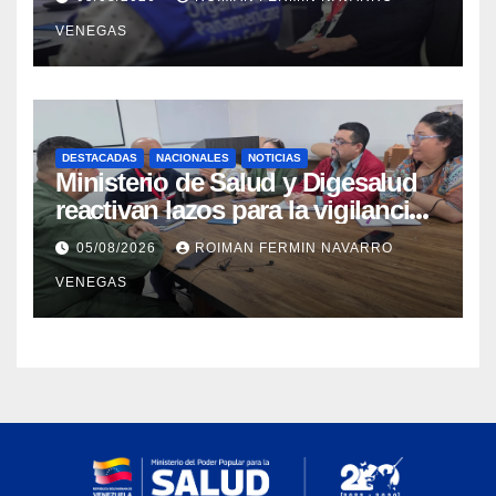
materia de agua saneamiento e
VENEGAS
higiene ante contingencia
sísmica
DESTACADAS
NACIONALES
NOTICIAS
Ministerio de Salud y Digesalud
reactivan lazos para la vigilancia
epidemiológica y el control de
05/08/2026
ROIMAN FERMIN NAVARRO
enfermedades
VENEGAS