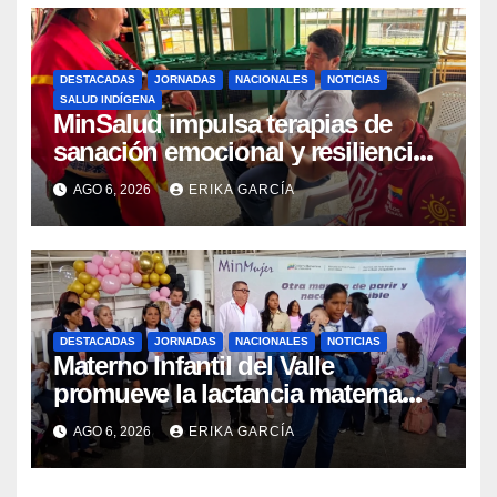
DESTACADAS
JORNADAS
NACIONALES
NOTICIAS
SALUD INDÍGENA
MinSalud impulsa terapias de
sanación emocional y resiliencia
post-sismo junto a comunidades
AGO 6, 2026
ERIKA GARCÍA
indígenas en Caracas
DESTACADAS
JORNADAS
NACIONALES
NOTICIAS
Materno Infantil del Valle
promueve la lactancia materna
como un inicio sostenible para la
AGO 6, 2026
ERIKA GARCÍA
vida