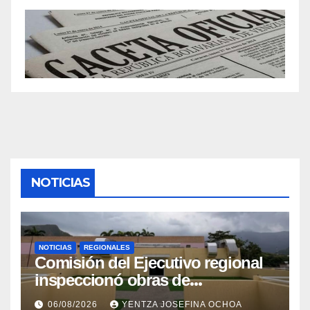
NOTICIAS
NOTICIAS
REGIONALES
Comisión del Ejecutivo regional
inspeccionó obras de
recuperación en la Maternidad
06/08/2026
YENTZA JOSEFINA OCHOA