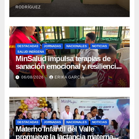
Integral Aragua
RODRÍGUEZ
DESTACADAS
JORNADAS
NACIONALES
NOTICIAS
SALUD INDÍGENA
MinSalud impulsa terapias de
sanación emocional y resiliencia
post-sismo junto a comunidades
06/08/2026
ERIKA GARCÍA
indígenas en Caracas
DESTACADAS
JORNADAS
NACIONALES
NOTICIAS
Materno Infantil del Valle
promueve la lactancia materna