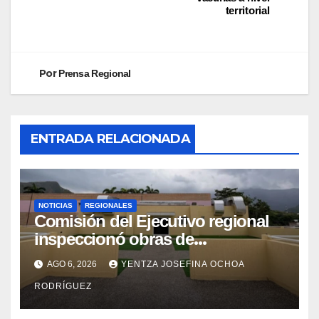
territorial
Por
Prensa Regional
ENTRADA RELACIONADA
NOTICIAS
REGIONALES
Comisión del Ejecutivo regional
inspeccionó obras de
recuperación en la Maternidad
AGO 6, 2026
YENTZA JOSEFINA OCHOA
Integral Aragua
RODRÍGUEZ