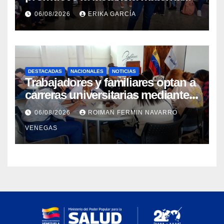
como un inicio sostenible para la
06/08/2026
ERIKA GARCÍA
vida
DESTACADAS
NACIONALES
NOTICIAS
Trabajadores y familiares optan a
carreras universitarias mediante
convenio entre MinSalud y la
06/08/2026
ROIMAN FERMIN NAVARRO
UCV
VENEGAS