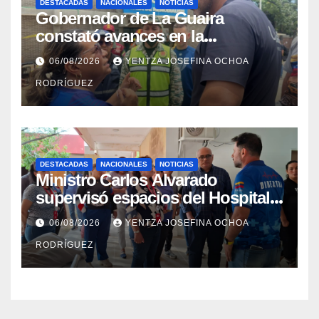
DESTACADAS
NACIONALES
NOTICIAS
Gobernador de La Guaira
constató avances en la
rehabilitación del Hospitalito de
06/08/2026
YENTZA JOSEFINA OCHOA
Catia la Mar
RODRÍGUEZ
DESTACADAS
NACIONALES
NOTICIAS
Ministro Carlos Alvarado
supervisó espacios del Hospital
Dermatológico Dr. Martín Vegas
06/08/2026
YENTZA JOSEFINA OCHOA
en La Guaira
RODRÍGUEZ