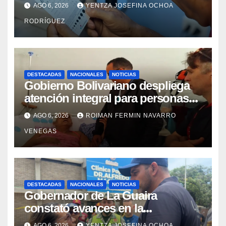
cataratas en Zulia
AGO 6, 2026
YENTZA JOSEFINA OCHOA
RODRÍGUEZ
DESTACADAS
NACIONALES
NOTICIAS
Gobierno Bolivariano despliega
atención integral para personas
con discapacidad en
AGO 6, 2026
ROIMAN FERMIN NAVARRO
campamentos de La Guaira
VENEGAS
DESTACADAS
NACIONALES
NOTICIAS
Gobernador de La Guaira
constató avances en la
rehabilitación del Hospitalito de
AGO 6, 2026
YENTZA JOSEFINA OCHOA