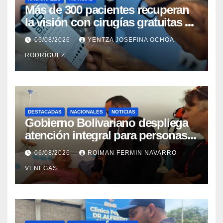
Más de 300 pacientes recuperan
la visión con cirugías gratuitas de
cataratas en Zulia
06/08/2026
YENTZA JOSEFINA OCHOA
RODRÍGUEZ
DESTACADAS
NACIONALES
NOTICIAS
Gobierno Bolivariano despliega
atención integral para personas
con discapacidad en
06/08/2026
ROIMAN FERMIN NAVARRO
campamentos de La Guaira
VENEGAS