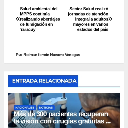
Salud ambiental del
Sector Salud realizó
MPPS continúa
jornadas de atención
realizando abordajes
integral a adultos
de fumigación en
mayores en varios
Yaracuy
estados del país
Por
Roiman fermin Navarro Venegas
ENTRADA RELACIONADA
NACIONALES
NOTICIAS
Más de 300 pacientes recuperan
la visión con cirugías gratuitas de