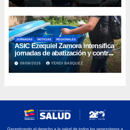
discapacidad
JORNADAS
NOTICIAS
REGIONALES
ASIC Ezequiel Zamora intensifica
jornadas de abatización y control
de vectores en comunidades del
08/08/2026
YENDI BASQUEZ
Guárico
Garantizando el derecho a la salud de todos los venezolanos a