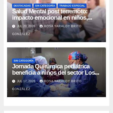
DESTACADAS
SIN CATEGORÍA
TRABAJO ESPECIAL
Salud Mental post terremoto:
impacto emocional en niños,
niñas, adolescentes y madres
JUL 20, 2026
ROSA YARALDY BRITO
GONZÁLEZ
SIN CATEGORÍA
Jornada Quirúrgica pediátrica
beneficia a niños del sector Los
Curos
JUL 17, 2026
ROSA YARALDY BRITO
GONZÁLEZ