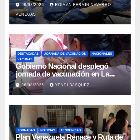
Colangiopancreatografía
09/08/2026
ROIMAN FERMIN NAVARRO
Retrógrada Endoscópica para
VENEGAS
beneficiar a cientos de pacientes
DESTACADAS
JORNADA DE VACUNACIÓN
NACIONALES
VACUNAS
Gobierno Nacional desplegó
jornada de vacunación en La
Guaira para garantizar protección
08/08/2026
YENDI BASQUEZ
epidemiológica
JORNADAS
NOTICIAS
TENDENCIAS
Plan Venezuela Renace y Ruta de