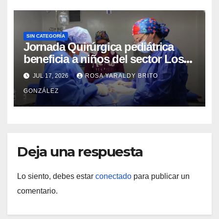
SIN CATEGORÍA
Jornada Quirúrgica pediátrica
beneficia a niños del sector Los
Curos
JUL 17, 2026
ROSA YARALDY BRITO
GONZÁLEZ
Deja una respuesta
Lo siento, debes estar
conectado
para publicar un
comentario.