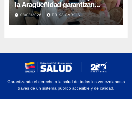
la Aragüeñidad garantizan
atención médica integral en
08/08/2026
ERIKA GARCÍA
Aragua
Garantizando el derecho a la salud de todos los venezolanos a
través de un sistema público accesible y de calidad.