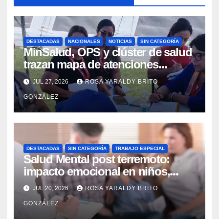
DESTACADAS
NACIONALES
NOTICIAS
SIN CATEGORÍA
MinSalud, OPS y clúster de salud
trazan mapa de atenciones
integrales para reforzar la
JUL 27, 2026
ROSA YARALDY BRITO
contingencia
GONZÁLEZ
DESTACADAS
SIN CATEGORÍA
TRABAJO ESPECIAL
Salud Mental post terremoto:
impacto emocional en niños,
niñas, adolescentes y madres
JUL 20, 2026
ROSA YARALDY BRITO
GONZÁLEZ