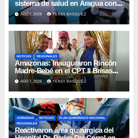
sistema de salud en Aragua con
la reinauguración del CDI La Mora
AGO 7, 2026
YENDI BASQUEZ
NOTICIAS
REGIONALES
​Amazonas: Inauguraron Rincón
Madre-Bebé en el CPT II Brisas
del Aeropuerto ​Inauguraron
AGO 7, 2026
YENDI BASQUEZ
Rincón
JORNADAS
NOTICIAS
PLAN QUIRÚRGICO NACIONAL
REGIONALES
Reactivaron área quirúrgica del
Hospital Dr. Pedro Del Corral en