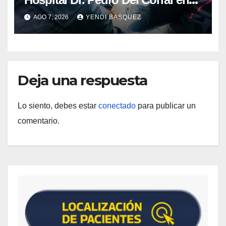
Guárico
AGO 7, 2026
YENDI BASQUEZ
Deja una respuesta
Lo siento, debes estar
conectado
para publicar un
comentario.