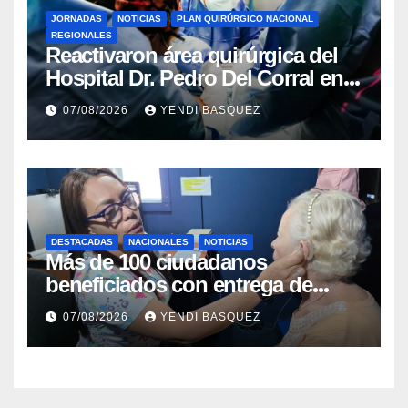
JORNADAS
NOTICIAS
PLAN QUIRÚRGICO NACIONAL
REGIONALES
Reactivaron área quirúrgica del
Hospital Dr. Pedro Del Corral en
Guárico
07/08/2026
YENDI BASQUEZ
DESTACADAS
NACIONALES
NOTICIAS
Más de 100 ciudadanos
beneficiados con entrega de
prótesis auditivas en el Centro de
07/08/2026
YENDI BASQUEZ
Rehabilitación J.J. Arvelo