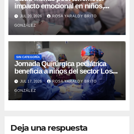
impacto emocional en niños,
niñas, adolescentes y madres
JUL 20, 2026
ROSA YARALDY BRITO
GONZÁLEZ
SIN CATEGORÍA
Jornada Quirúrgica pediátrica
beneficia a niños del sector Los
Curos
JUL 17, 2026
ROSA YARALDY BRITO
GONZÁLEZ
Deja una respuesta