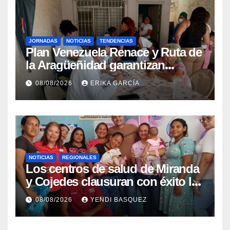
JORNADAS
NOTICIAS
TENDENCIAS
Plan Venezuela Renace y Ruta de
la Aragüeñidad garantizan
atención médica integral en
08/08/2026
ERIKA GARCÍA
Aragua
NOTICIAS
REGIONALES
Los centros de salud de Miranda
y Cojedes clausuran con éxito la
Semana Mundial de la Lactancia
08/08/2026
YENDI BASQUEZ
Materna