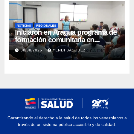
NOTICIAS
REGIONALES
Iniciaron en Aragua programa de
formación comunitaria en
atención a personas con
08/08/2026
YENDI BASQUEZ
discapacidad
Garantizando el derecho a la salud de todos los venezolanos a
través de un sistema público accesible y de calidad.