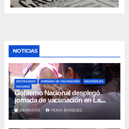
NOTICIAS
DESTACADAS
JORNADA DE VACUNACIÓN
NACIONALES
VACUNAS
Gobierno Nacional desplegó
jornada de vacunación en La
Guaira para garantizar protección
08/08/2026
YENDI BASQUEZ
epidemiológica