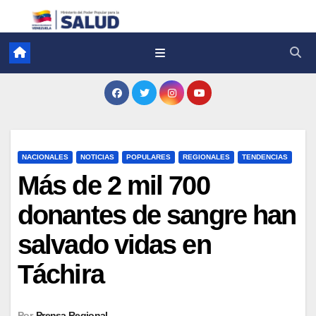
NACIONALES
NOTICIAS
POPULARES
REGIONALES
TENDENCIAS
Más de 2 mil 700
donantes de sangre han
salvado vidas en
Táchira
Por
Prensa Regional