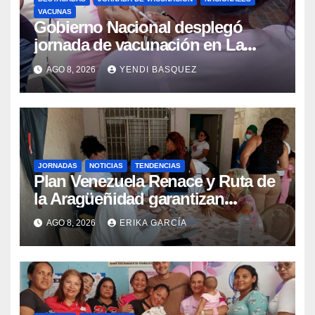
VACUNAS
Gobierno Nacional desplegó
jornada de vacunación en La
Guaira para garantizar protección
AGO 8, 2026
YENDI BASQUEZ
epidemiológica
JORNADAS
NOTICIAS
TENDENCIAS
Plan Venezuela Renace y Ruta de
la Aragüeñidad garantizan
atención médica integral en
AGO 8, 2026
ERIKA GARCÍA
Aragua