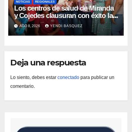
NOTICIAS
REGIONALES
Los centros de salud de Miranda
y Cojedes clausuran con éxito la
Semana Mundial de la Lactancia
AGO 8, 2026
YENDI BASQUEZ
Materna
Deja una respuesta
Lo siento, debes estar
conectado
para publicar un
comentario.