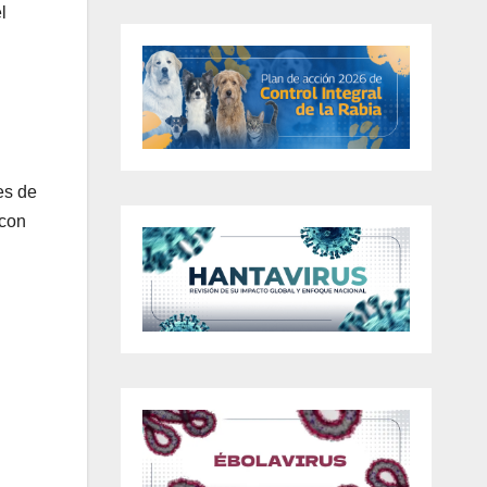
l
es de
 con