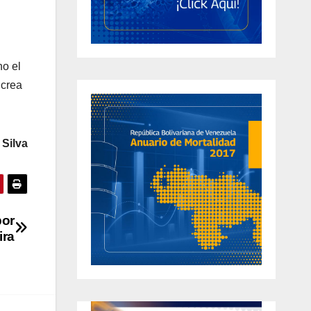
ho el
 crea
Silva
por
ira