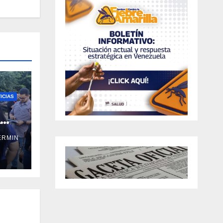
ICIAS
a
ERMIN
ral
ño y