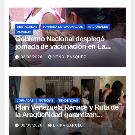
DESTACADAS
JORNADA DE VACUNACIÓN
NACIONALES
VACUNAS
Gobierno Nacional desplegó
jornada de vacunación en La
Guaira para garantizar protección
08/08/2026
YENDI BASQUEZ
epidemiológica
JORNADAS
NOTICIAS
TENDENCIAS
Plan Venezuela Renace y Ruta de
la Aragüeñidad garantizan
atención médica integral en
08/08/2026
ERIKA GARCÍA
Aragua