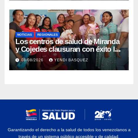
NOTICIAS
REGIONALES
Los centros de salud de Miranda
y Cojedes clausuran con éxito la
Semana Mundial de la Lactancia
08/08/2026
YENDI BASQUEZ
Materna
Garantizando el derecho a la salud de todos los venezolanos a
través de un sistema público accesible y de calidad.