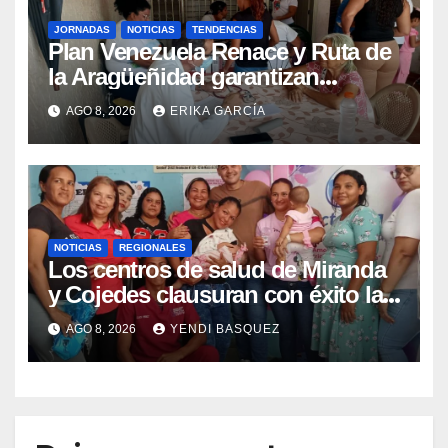
JORNADAS
NOTICIAS
TENDENCIAS
Plan Venezuela Renace y Ruta de
la Aragüeñidad garantizan
atención médica integral en
AGO 8, 2026
ERIKA GARCÍA
Aragua
NOTICIAS
REGIONALES
Los centros de salud de Miranda
y Cojedes clausuran con éxito la
Semana Mundial de la Lactancia
AGO 8, 2026
YENDI BASQUEZ
Materna