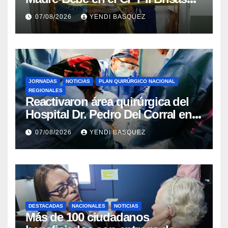
del Aeropuerto ​Inauguraron
07/08/2026
YENDI BASQUEZ
Rincón
JORNADAS
NOTICIAS
PLAN QUIRÚRGICO NACIONAL
REGIONALES
Reactivaron área quirúrgica del
Hospital Dr. Pedro Del Corral en
Guárico
07/08/2026
YENDI BASQUEZ
DESTACADAS
NACIONALES
NOTICIAS
Más de 100 ciudadanos