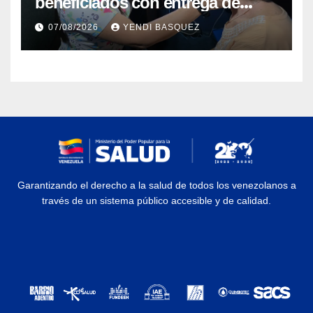
beneficiados con entrega de
prótesis auditivas en el Centro de
07/08/2026
YENDI BASQUEZ
Rehabilitación J.J. Arvelo
Garantizando el derecho a la salud de todos los venezolanos a
través de un sistema público accesible y de calidad.