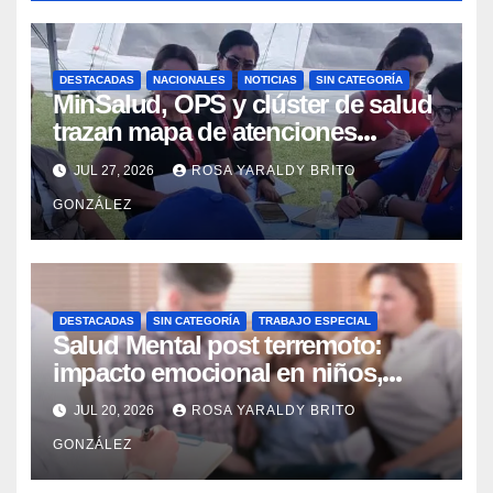
DESTACADAS
NACIONALES
NOTICIAS
SIN CATEGORÍA
MinSalud, OPS y clúster de salud
trazan mapa de atenciones
integrales para reforzar la
JUL 27, 2026
ROSA YARALDY BRITO
contingencia
GONZÁLEZ
DESTACADAS
SIN CATEGORÍA
TRABAJO ESPECIAL
Salud Mental post terremoto:
impacto emocional en niños,
niñas, adolescentes y madres
JUL 20, 2026
ROSA YARALDY BRITO
GONZÁLEZ