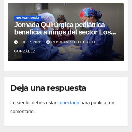
SIN CATEGORÍA
Jornada Quirúrgica pediátrica
beneficia a niños del sector Los
Curos
JUL 17, 2026
ROSA YARALDY BRITO
GONZÁLEZ
Deja una respuesta
Lo siento, debes estar
conectado
para publicar un
comentario.