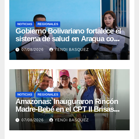
NOTICIAS
REGIONALES
Gobierno Bolivariano fortalece el
sistema de salud en Aragua con
la reinauguración del CDI La
07/08/2026
YENDI BASQUEZ
Mora
NOTICIAS
REGIONALES
​Amazonas: Inauguraron Rincón
Madre-Bebé en el CPT II Brisas
del Aeropuerto ​Inauguraron
07/08/2026
YENDI BASQUEZ
Rincón