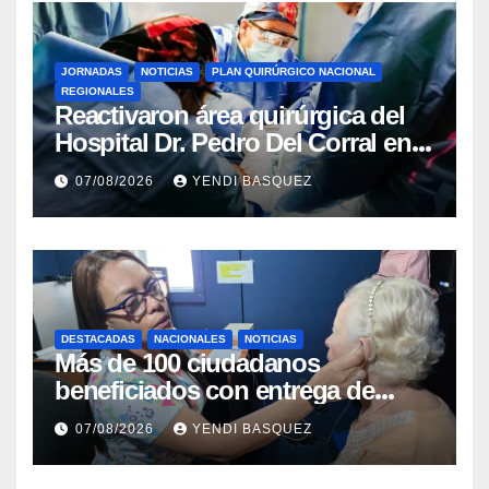
JORNADAS
NOTICIAS
PLAN QUIRÚRGICO NACIONAL
REGIONALES
Reactivaron área quirúrgica del
Hospital Dr. Pedro Del Corral en
Guárico
07/08/2026
YENDI BASQUEZ
DESTACADAS
NACIONALES
NOTICIAS
Más de 100 ciudadanos
beneficiados con entrega de
prótesis auditivas en el Centro de
07/08/2026
YENDI BASQUEZ
Rehabilitación J.J. Arvelo