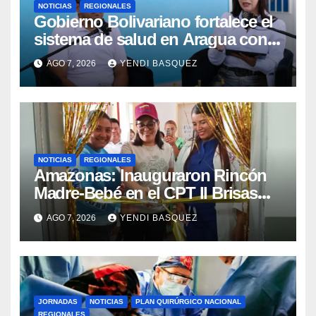
NOTICIAS
REGIONALES
Gobierno Bolivariano fortalece el
sistema de salud en Aragua con
la reinauguración del CDI La Mora
AGO 7, 2026
YENDI BASQUEZ
NOTICIAS
REGIONALES
​Amazonas: Inauguraron Rincón
Madre-Bebé en el CPT II Brisas
del Aeropuerto ​Inauguraron
AGO 7, 2026
YENDI BASQUEZ
Rincón
JORNADAS
NOTICIAS
PLAN QUIRÚRGICO NACIONAL
REGIONALES