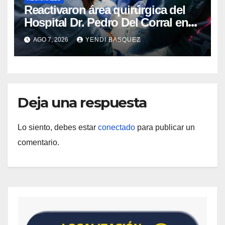
Reactivaron área quirúrgica del
Hospital Dr. Pedro Del Corral en
Guárico
AGO 7, 2026
YENDI BASQUEZ
Deja una respuesta
Lo siento, debes estar
conectado
para publicar un
comentario.