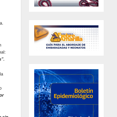
a.
n
nal:
s”.
la
o
or