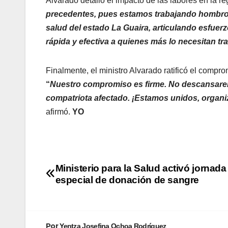
​Alvarado detalló el impacto de las labores en la re
precedentes, pues estamos trabajando hombro a
salud del estado La Guaira, articulando esfuer
rápida y efectiva a quienes más lo necesitan tr
​Finalmente, el ministro Alvarado ratificó el compr
“
Nuestro compromiso es firme. No descansarem
compatriota afectado. ¡Estamos unidos, organiz
afirmó.
YO
Ministerio para la Salud activó jornada
especial de donación de sangre
Por
Yentza Josefina Ochoa Rodríguez