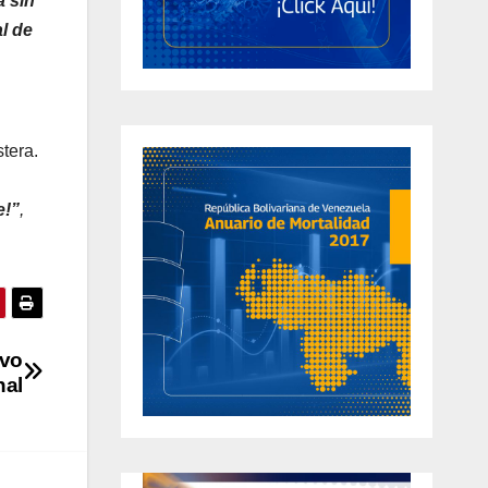
a sin
l de
tera.
e!”
,
evo
nal