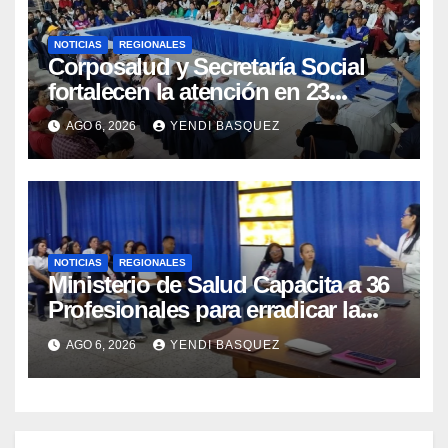
NOTICIAS
REGIONALES
Corposalud y Secretaría Social
fortalecen la atención en 23
municipios
AGO 6, 2026
YENDI BASQUEZ
NOTICIAS
REGIONALES
Ministerio de Salud Capacita a 36
Profesionales para erradicar la
Tuberculosis en Yaracuy
AGO 6, 2026
YENDI BASQUEZ