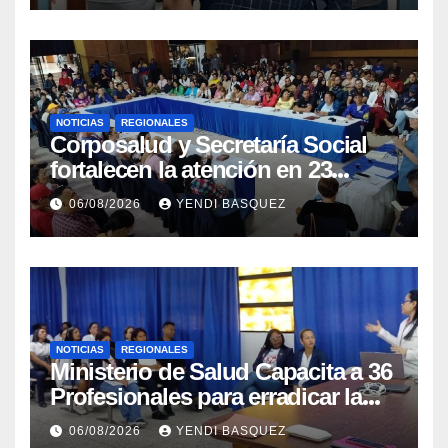
NOTICIAS
REGIONALES
Corposalud y Secretaría Social
fortalecen la atención en 23
municipios
06/08/2026
YENDI BASQUEZ
NOTICIAS
REGIONALES
Ministerio de Salud Capacita a 36
Profesionales para erradicar la
Tuberculosis en Yaracuy
06/08/2026
YENDI BASQUEZ