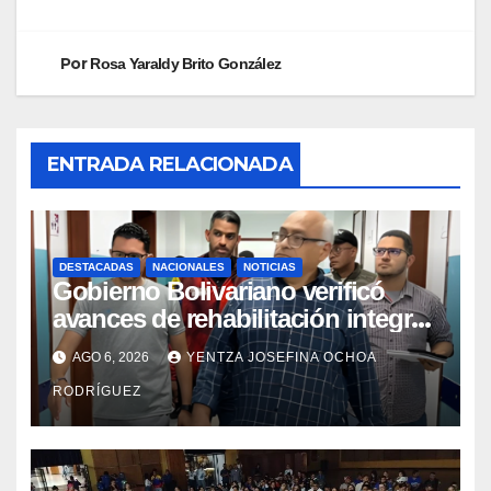
Por
Rosa Yaraldy Brito González
ENTRADA RELACIONADA
DESTACADAS
NACIONALES
NOTICIAS
Gobierno Bolivariano verificó
avances de rehabilitación integral
en el Hospital Dr. José María
AGO 6, 2026
YENTZA JOSEFINA OCHOA
Vargas
RODRÍGUEZ