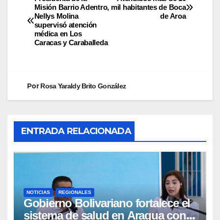
Misión Barrio Adentro,
mil habitantes de Boca
Nellys Molina
de Aroa
supervisó atención
médica en Los
Caracas y Caraballeda
Por
Rosa Yaraldy Brito González
ENTRADA RELACIONADA
NOTICIAS
REGIONALES
Gobierno Bolivariano fortalece el
sistema de salud en Aragua con