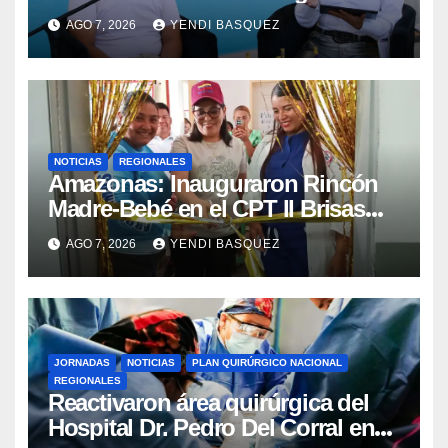
la reinauguración del CDI La Mora
AGO 7, 2026
YENDI BASQUEZ
NOTICIAS
REGIONALES
​Amazonas: Inauguraron Rincón
Madre-Bebé en el CPT II Brisas
del Aeropuerto ​Inauguraron
AGO 7, 2026
YENDI BASQUEZ
Rincón
JORNADAS
NOTICIAS
PLAN QUIRÚRGICO NACIONAL
REGIONALES
Reactivaron área quirúrgica del
Hospital Dr. Pedro Del Corral en