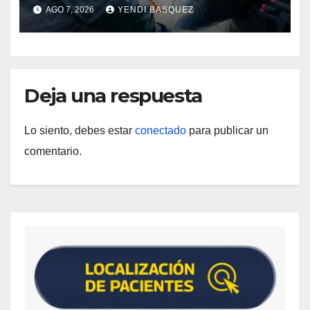
Guárico
AGO 7, 2026
YENDI BASQUEZ
Deja una respuesta
Lo siento, debes estar
conectado
para publicar un
comentario.