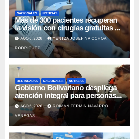
NACIONALES
NOTICIAS
Más de 300 pacientes recuperan
la visión con cirugías gratuitas de
cataratas en Zulia
AGO 6, 2026
YENTZA JOSEFINA OCHOA
RODRÍGUEZ
DESTACADAS
NACIONALES
NOTICIAS
Gobierno Bolivariano despliega
atención integral para personas
con discapacidad en
AGO 6, 2026
ROIMAN FERMIN NAVARRO
campamentos de La Guaira
VENEGAS