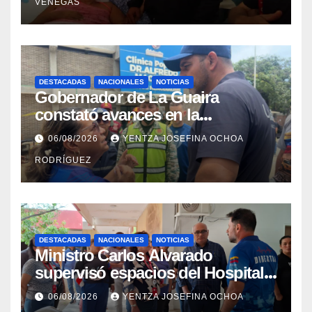
VENEGAS
DESTACADAS
NACIONALES
NOTICIAS
Gobernador de La Guaira
constató avances en la
rehabilitación del Hospitalito de
06/08/2026
YENTZA JOSEFINA OCHOA
Catia la Mar
RODRÍGUEZ
DESTACADAS
NACIONALES
NOTICIAS
Ministro Carlos Alvarado
supervisó espacios del Hospital
Dermatológico Dr. Martín Vegas
06/08/2026
YENTZA JOSEFINA OCHOA
en La Guaira