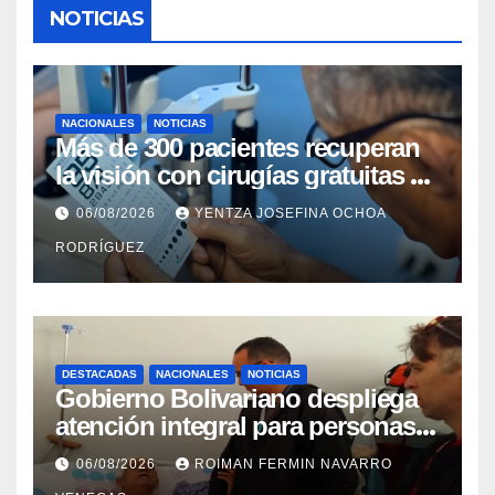
NOTICIAS
NACIONALES
NOTICIAS
Más de 300 pacientes recuperan
la visión con cirugías gratuitas de
cataratas en Zulia
06/08/2026
YENTZA JOSEFINA OCHOA
RODRÍGUEZ
DESTACADAS
NACIONALES
NOTICIAS
Gobierno Bolivariano despliega
atención integral para personas
con discapacidad en
06/08/2026
ROIMAN FERMIN NAVARRO
campamentos de La Guaira