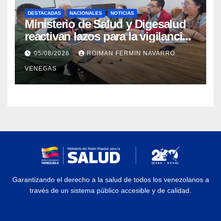
DESTACADAS
NACIONALES
NOTICIAS
Ministerio de Salud y Digesalud
reactivan lazos para la vigilancia
epidemiológica y el control de
05/08/2026
ROIMAN FERMIN NAVARRO
enfermedades
VENEGAS
Garantizando el derecho a la salud de todos los venezolanos a
través de un sistema público accesible y de calidad.