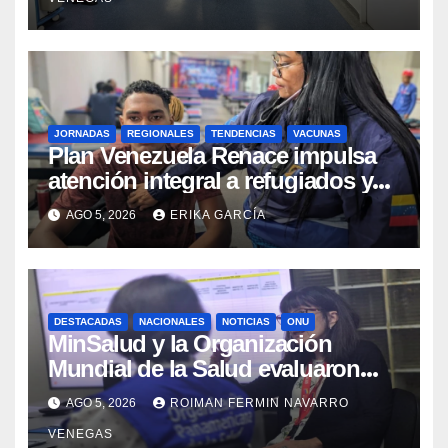
JORNADAS
REGIONALES
TENDENCIAS
VACUNAS
​Plan Venezuela Renace impulsa
atención integral a refugiados y
evaluación de vacunación en
AGO 5, 2026
ERIKA GARCÍA
Aragua
DESTACADAS
NACIONALES
NOTICIAS
ONU
MinSalud y la Organización
Mundial de la Salud evaluaron
propuesta técnica integral en
AGO 5, 2026
ROIMAN FERMIN NAVARRO
materia de agua saneamiento e
VENEGAS
higiene ante contingencia sísmica