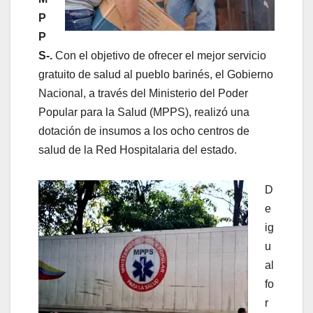
P
P
S-.
Con el objetivo de ofrecer el mejor servicio
gratuito de salud al pueblo barinés, el Gobierno
Nacional, a través del Ministerio del Poder
Popular para la Salud (MPPS), realizó una
dotación de insumos a los ocho centros de
salud de la Red Hospitalaria del estado.
D
e
ig
u
al
fo
r