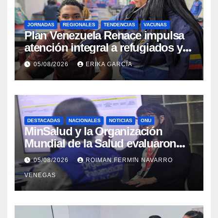
JORNADAS
REGIONALES
TENDENCIAS
VACUNAS
​Plan Venezuela Renace impulsa
atención integral a refugiados y
evaluación de vacunación en
05/08/2026
ERIKA GARCÍA
Aragua
DESTACADAS
NACIONALES
NOTICIAS
ONU
MinSalud y la Organización
Mundial de la Salud evaluaron
propuesta técnica integral en
05/08/2026
ROIMAN FERMIN NAVARRO
materia de agua saneamiento e
VENEGAS
higiene ante contingencia
sísmica