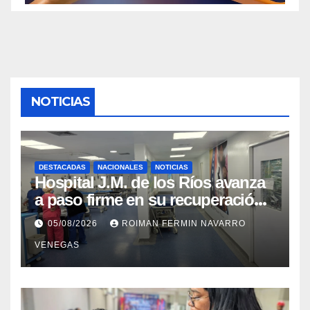
NOTICIAS
DESTACADAS
NACIONALES
NOTICIAS
Hospital J.M. de los Ríos avanza
a paso firme en su recuperación
tras los recientes eventos
05/08/2026
ROIMAN FERMIN NAVARRO
sísmicos
VENEGAS