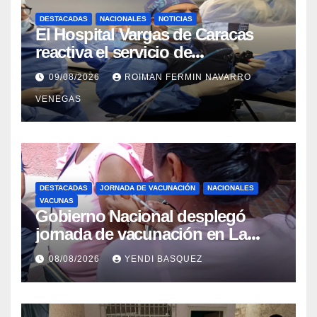
DESTACADAS
NACIONALES
NOTICIAS
El Hospital Vargas de Caracas
reactiva el servicio de
Colangiopancreatografía
09/08/2026
ROIMAN FERMIN NAVARRO
Retrógrada Endoscópica para
VENEGAS
beneficiar a cientos de pacientes
DESTACADAS
JORNADA DE VACUNACIÓN
NACIONALES
VACUNAS
Gobierno Nacional desplegó
jornada de vacunación en La
Guaira para garantizar protección
08/08/2026
YENDI BASQUEZ
epidemiológica