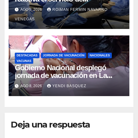
Colangiopancreatografía
AGO 9, 2026
ROIMAN FERMIN NAVARRO
Retrógrada Endoscópica para
VENEGAS
beneficiar a cientos de pacientes
DESTACADAS
JORNADA DE VACUNACIÓN
NACIONALES
VACUNAS
Gobierno Nacional desplegó
jornada de vacunación en La
Guaira para garantizar protección
AGO 8, 2026
YENDI BASQUEZ
epidemiológica
Deja una respuesta