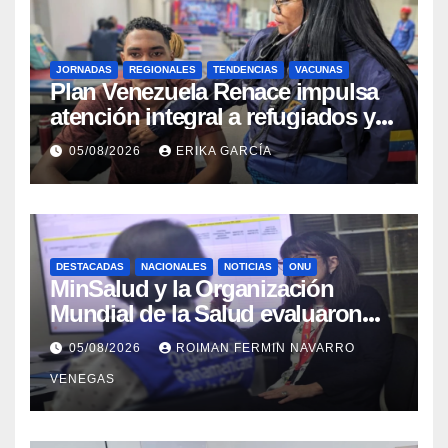
JORNADAS
REGIONALES
TENDENCIAS
VACUNAS
​Plan Venezuela Renace impulsa
atención integral a refugiados y
evaluación de vacunación en
05/08/2026
ERIKA GARCÍA
Aragua
DESTACADAS
NACIONALES
NOTICIAS
ONU
MinSalud y la Organización
Mundial de la Salud evaluaron
propuesta técnica integral en
05/08/2026
ROIMAN FERMIN NAVARRO
materia de agua saneamiento e
VENEGAS
higiene ante contingencia
sísmica