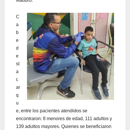
Maduro.
C
a
b
e
d
e
st
a
c
ar
q
u
e, entre los pacientes atendidos se
encontraron: 8 menores de edad, 111 adultos y
139 adultos mayores. Quienes se beneficiaron