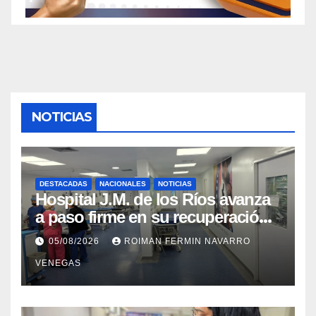
NOTICIAS
DESTACADAS
NACIONALES
NOTICIAS
Hospital J.M. de los Ríos avanza
a paso firme en su recuperación
tras los recientes eventos
05/08/2026
ROIMAN FERMIN NAVARRO
sísmicos
VENEGAS