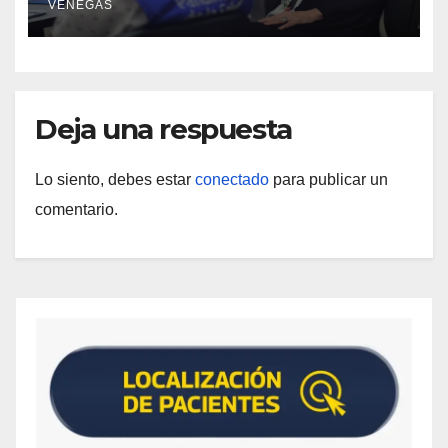
VENEGAS
higiene ante contingencia sísmica
Deja una respuesta
Lo siento, debes estar
conectado
para publicar un
comentario.