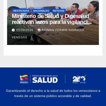
DESTACADAS
NACIONALES
NOTICIAS
Ministerio de Salud y Digesalud
reactivan lazos para la vigilancia
epidemiológica y el control de
05/08/2026
ROIMAN FERMIN NAVARRO
enfermedades
VENEGAS
Garantizando el derecho a la salud de todos los venezolanos a
través de un sistema público accesible y de calidad.