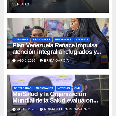
sísmicos
VENEGAS
JORNADAS
REGIONALES
TENDENCIAS
VACUNAS
​Plan Venezuela Renace impulsa
atención integral a refugiados y
evaluación de vacunación en
AGO 5, 2026
ERIKA GARCÍA
Aragua
DESTACADAS
NACIONALES
NOTICIAS
ONU
MinSalud y la Organización
Mundial de la Salud evaluaron
propuesta técnica integral en
AGO 5, 2026
ROIMAN FERMIN NAVARRO
materia de agua saneamiento e