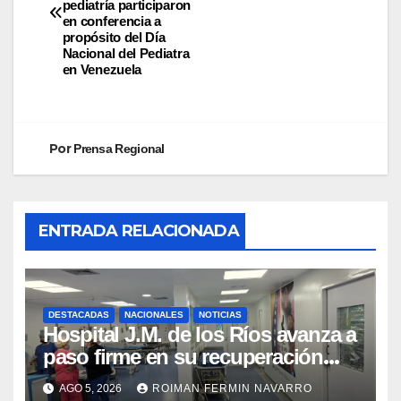
pediatría participaron
en conferencia a
propósito del Día
Nacional del Pediatra
en Venezuela
Por
Prensa Regional
ENTRADA RELACIONADA
DESTACADAS
NACIONALES
NOTICIAS
Hospital J.M. de los Ríos avanza a
paso firme en su recuperación
tras los recientes eventos
AGO 5, 2026
ROIMAN FERMIN NAVARRO