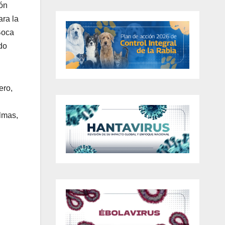
ión
ara la
Boca
do
ero,
almas,