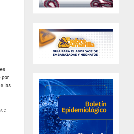
des
o por
e las
os a