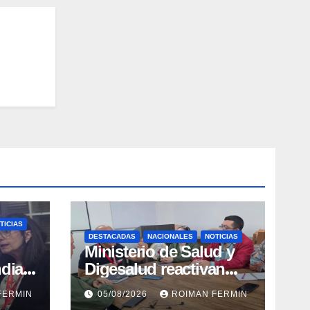
ica
TICIAS
DESTACADAS
NACIONALES
NOTICIAS
Ministerio de Salud y
dial
Digesalud reactivan
aron
lazos para la vigilancia
FERMIN
05/08/2026
ROIMAN FERMIN
epidemiológica y el