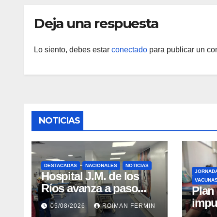
vacu
Deja una respuesta
Lo siento, debes estar
conectado
para publicar un co
NOTICIAS
DESTACADAS
NACIONALES
NOTICIAS
JORNAD
Hospital J.M. de los
VACUNA
Ríos avanza a paso
​Pla
firme en su
impu
05/08/2026
ROIMAN FERMIN
recuperación tras los
integ