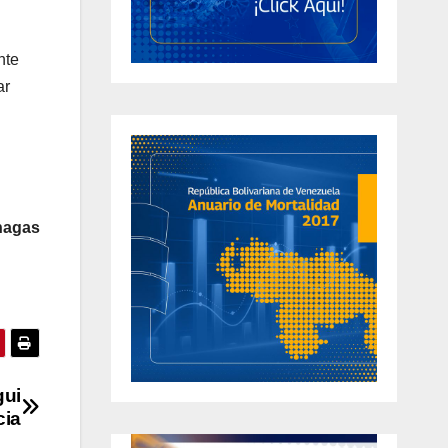
nte
ar
nagas
gui
cia