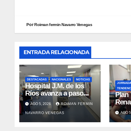
Por
Roiman fermin Navarro Venegas
ENTRADA RELACIONADA
DESTACADAS
NACIONALES
NOTICIAS
JORNAD
Hospital J.M. de los
TENDENC
Ríos avanza a paso
​Plan
firme en su
Rena
AGO 5, 2026
ROIMAN FERMIN
recuperación tras los
atenc
AGO 5
NAVARRO VENEGAS
recientes eventos
refug
sísmicos
eval