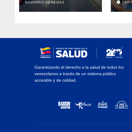
05/0
NAVARRO VENEGAS
recientes eventos
eval
sísmicos
vacu
Garantizando el derecho a la salud de todos los
venezolanos a través de un sistema público
accesible y de calidad.