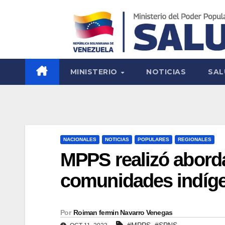
MINISTERIO
NOTICIAS
SAL
NACIONALES
NOTICIAS
POPULARES
REGIONALES
MPPS realizó aborda
comunidades indíg
Por
Roiman fermin Navarro Venegas
,
#MPPS
#SPNS