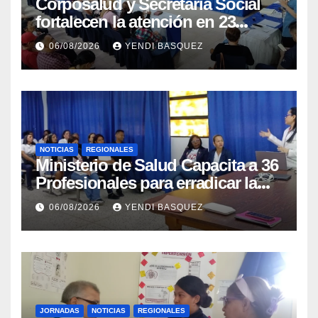
Corposalud y Secretaría Social
fortalecen la atención en 23
municipios
06/08/2026
YENDI BASQUEZ
NOTICIAS
REGIONALES
Ministerio de Salud Capacita a 36
Profesionales para erradicar la
Tuberculosis en Yaracuy
06/08/2026
YENDI BASQUEZ
JORNADAS
NOTICIAS
REGIONALES