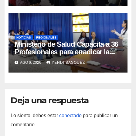
NOTICIAS
REGIONALES
Ministerio de Salud Capacita a 36
Profesionales para erradicar la
Tuberculosis en Yaracuy
AGO 6, 2026
YENDI BASQUEZ
Deja una respuesta
Lo siento, debes estar
conectado
para publicar un
comentario.