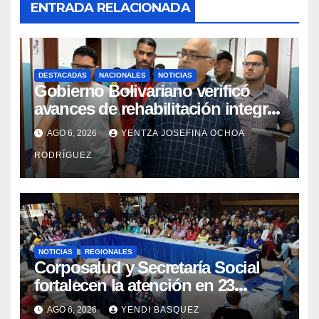
ENTRADA RELACIONADA
DESTACADAS
NACIONALES
NOTICIAS
Gobierno Bolivariano verificó
avances de rehabilitación integral
en el Hospital Dr. José María
AGO 6, 2026
YENTZA JOSEFINA OCHOA
Vargas
RODRÍGUEZ
NOTICIAS
REGIONALES
Corposalud y Secretaría Social
fortalecen la atención en 23
municipios
AGO 6, 2026
YENDI BASQUEZ