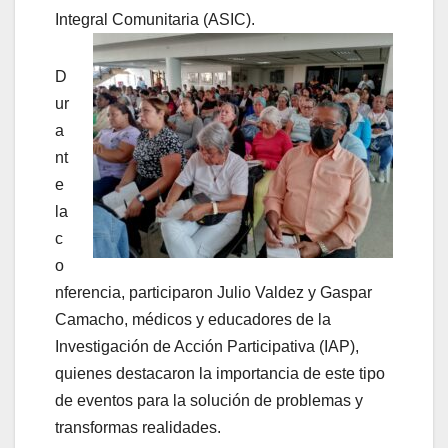
Integral Comunitaria (ASIC).
D
ur
a
nt
e
la
c
o
nferencia, participaron Julio Valdez y Gaspar
Camacho, médicos y educadores de la
Investigación de Acción Participativa (IAP),
quienes destacaron la importancia de este tipo
de eventos para la solución de problemas y
transformas realidades.