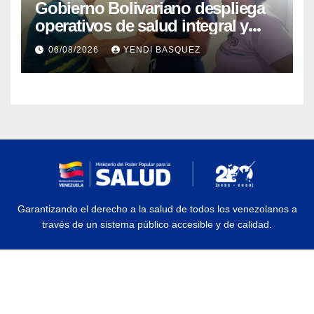
Gobierno Bolivariano despliega
operativos de salud integral y
protección social en los
06/08/2026
YENDI BASQUEZ
municipios Sucre y Mario
Briceño Iragorry del estado
Aragua
Garantizando el derecho a la salud de todos los venezolanos a
través de un sistema público accesible y de calidad.