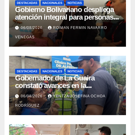
DESTACADAS
NACIONALES
NOTICIAS
Gobierno Bolivariano despliega
atención integral para personas
con discapacidad en
06/08/2026
ROIMAN FERMIN NAVARRO
campamentos de La Guaira
VENEGAS
DESTACADAS
NACIONALES
NOTICIAS
Gobernador de La Guaira
constató avances en la
rehabilitación del Hospitalito de
06/08/2026
YENTZA JOSEFINA OCHOA
Catia la Mar
RODRÍGUEZ