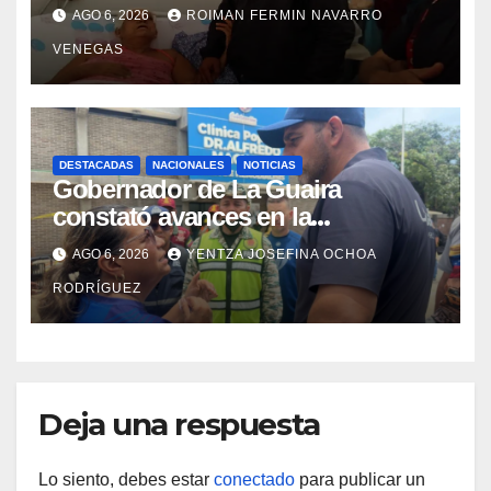
con discapacidad en
AGO 6, 2026
ROIMAN FERMIN NAVARRO
campamentos de La Guaira
VENEGAS
DESTACADAS
NACIONALES
NOTICIAS
Gobernador de La Guaira
constató avances en la
rehabilitación del Hospitalito de
AGO 6, 2026
YENTZA JOSEFINA OCHOA
Catia la Mar
RODRÍGUEZ
Deja una respuesta
Lo siento, debes estar
conectado
para publicar un