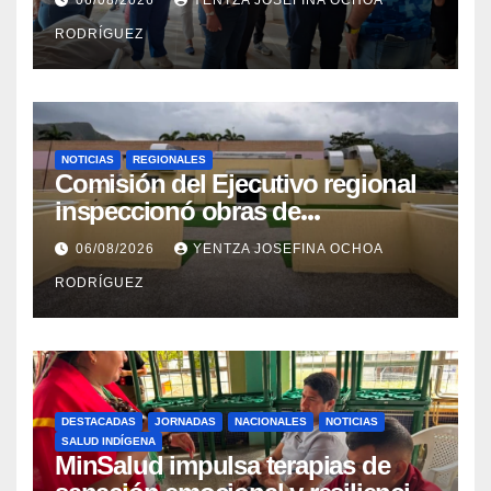
06/08/2026
YENTZA JOSEFINA OCHOA
en La Guaira
RODRÍGUEZ
NOTICIAS
REGIONALES
Comisión del Ejecutivo regional
inspeccionó obras de
recuperación en la Maternidad
06/08/2026
YENTZA JOSEFINA OCHOA
Integral Aragua
RODRÍGUEZ
DESTACADAS
JORNADAS
NACIONALES
NOTICIAS
SALUD INDÍGENA
MinSalud impulsa terapias de