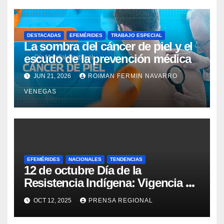
DESTACADAS
EFEMÉRIDES
TRABAJO ESPECIAL
La sombra del cáncer de piel y el
escudo de la prevención médica
JUN 21, 2026
ROIMAN FERMIN NAVARRO
VENEGAS
EFEMÉRIDES
NACIONALES
TENDENCIAS
12 de octubre Día de la
Resistencia Indígena: Vigencia de
la lucha y la salud pluricultural
OCT 12, 2025
PRENSA REGIONAL