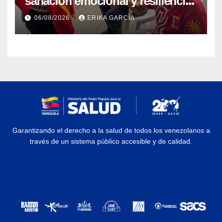
sanación emocional y resiliencia
post-sismo junto a comunidades
06/08/2026
ERIKA GARCÍA
indígenas en Caracas
Garantizando el derecho a la salud de todos los venezolanos a
través de un sistema público accesible y de calidad.