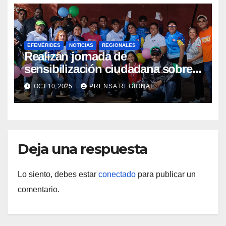
EFEMÉRIDES
NOTICIAS
REGIONALES
Realizan jornada de
sensibilización ciudadana sobre
Salud Mental en Amazonas
OCT 10, 2025
PRENSA REGIONAL
Deja una respuesta
Lo siento, debes estar
conectado
para publicar un
comentario.