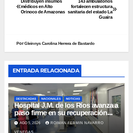
Distribuyen insumos
143 ambulatorios
médicos en Alto
fortalecen estructura
Orinoco de Amazonas
sanitaria del estado La
Guaira
Por
Gleinnys Carolina Herrera de Bastardo
ENTRADA RELACIONADA
DESTACADAS
NACIONALES
NOTICIAS
Hospital J.M. de los Ríos avanza a
paso firme en su recuperación
tras los recientes eventos
AGO 5, 2026
ROIMAN FERMIN NAVARRO
sísmicos
VENEGAS