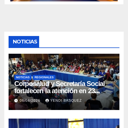
NOTICIAS
NOTICIAS
REGIONALES
Corposalud y Secretaría Social
fortalecen la atención en 23
municipios
06/08/2026
YENDI BASQUEZ