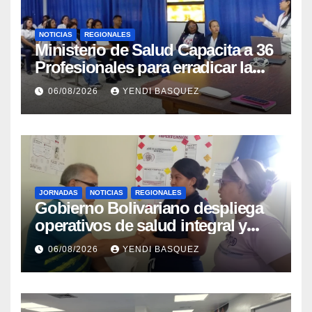
NOTICIAS
REGIONALES
Ministerio de Salud Capacita a 36
Profesionales para erradicar la
Tuberculosis en Yaracuy
06/08/2026
YENDI BASQUEZ
JORNADAS
NOTICIAS
REGIONALES
Gobierno Bolivariano despliega
operativos de salud integral y
protección social en los
06/08/2026
YENDI BASQUEZ
municipios Sucre y Mario
Briceño Iragorry del estado
Aragua