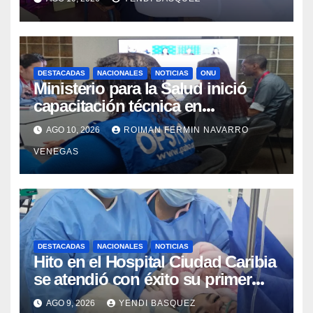
Inmunización»
DESTACADAS
NACIONALES
NOTICIAS
ONU
Ministerio para la Salud inició
capacitación técnica en
Inteligencia Epidémica junto a la
AGO 10, 2026
ROIMAN FERMIN NAVARRO
Organización Panamericana de la
VENEGAS
Salud
DESTACADAS
NACIONALES
NOTICIAS
Hito en el Hospital Ciudad Caribia
se atendió con éxito su primer
parto gemelar
AGO 9, 2026
YENDI BASQUEZ