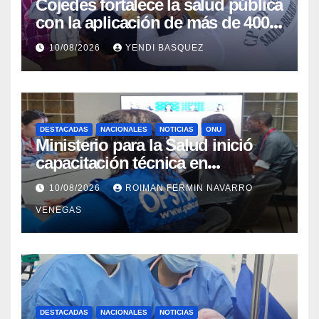
Cojedes fortalece la salud pública
con la aplicación de más de 400
dosis en la «Fiesta de
10/08/2026
YENDI BASQUEZ
Inmunización»
DESTACADAS
NACIONALES
NOTICIAS
ONU
Ministerio para la Salud inició
capacitación técnica en
Inteligencia Epidémica junto a la
10/08/2026
ROIMAN FERMIN NAVARRO
Organización Panamericana de la
VENEGAS
Salud
DESTACADAS
NACIONALES
NOTICIAS