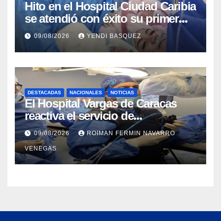
Hito en el Hospital Ciudad Caribia
se atendió con éxito su primer
parto gemelar
09/08/2026
YENDI BASQUEZ
DESTACADAS
NACIONALES
NOTICIAS
El Hospital Vargas de Caracas
reactiva el servicio de
Colangiopancreatografía
09/08/2026
ROIMAN FERMIN NAVARRO
Retrógrada Endoscópica para
VENEGAS
beneficiar a cientos de pacientes