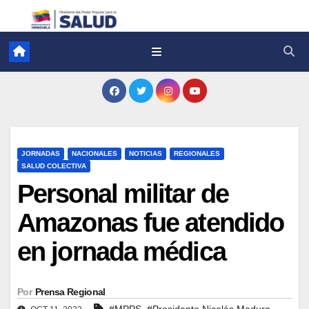
JORNADAS
NACIONALES
NOTICIAS
REGIONALES
SALUD COLECTIVA
Personal militar de
Amazonas fue atendido
en jornada médica
Por
Prensa Regional
,
#MPPS
#Presidente Nicolás Maduro