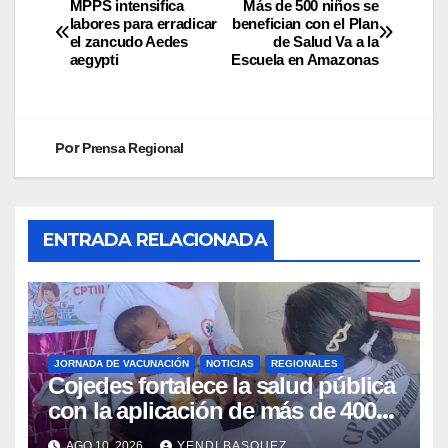
MPPS intensifica
Más de 500 niños se
labores para erradicar
benefician con el Plan
el zancudo Aedes
de Salud Va a la
aegypti
Escuela en Amazonas
Por
Prensa Regional
ENTRADA RELACIONADA
JORNADA DE VACUNACIÓN
NOTICIAS
REGIONALES
Cojedes fortalece la salud pública
con la aplicación de más de 400
dosis en la «Fiesta de
AGO 10, 2026
YENDI BASQUEZ