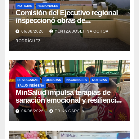
NOTICIAS
REGIONALES
Comisión del Ejecutivo regional
inspeccionó obras de
recuperación en la Maternidad
06/08/2026
YENTZA JOSEFINA OCHOA
Integral Aragua
RODRÍGUEZ
DESTACADAS
JORNADAS
NACIONALES
NOTICIAS
SALUD INDÍGENA
MinSalud impulsa terapias de
sanación emocional y resiliencia
post-sismo junto a comunidades
06/08/2026
ERIKA GARCÍA
indígenas en Caracas