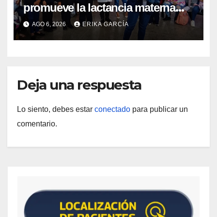
promueve la lactancia materna
como un inicio sostenible para la
AGO 6, 2026
ERIKA GARCÍA
vida
Deja una respuesta
Lo siento, debes estar
conectado
para publicar un
comentario.