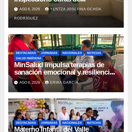
recuperación en la Maternidad
AGO 6, 2026
YENTZA JOSEFINA OCHOA
Integral Aragua
RODRÍGUEZ
DESTACADAS
JORNADAS
NACIONALES
NOTICIAS
SALUD INDÍGENA
MinSalud impulsa terapias de
sanación emocional y resiliencia
post-sismo junto a comunidades
AGO 6, 2026
ERIKA GARCÍA
indígenas en Caracas
DESTACADAS
JORNADAS
NACIONALES
NOTICIAS
Materno Infantil del Valle