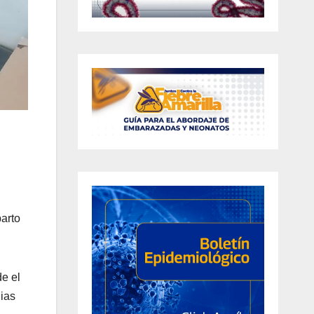
parto
e el
ias