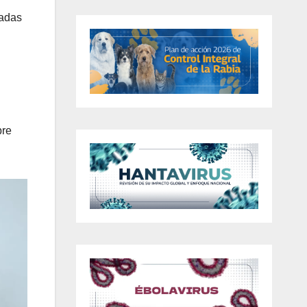
dadas
bre