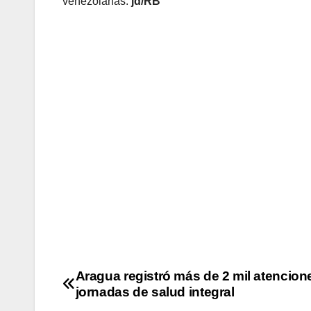
venezolanas.
jd/RB
Aragua registró más de 2 mil atencion
jornadas de salud integral