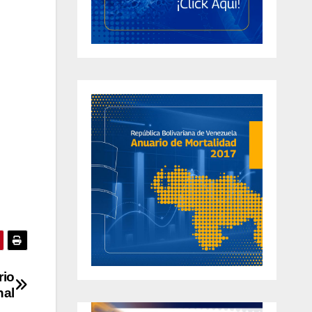
rio
nal