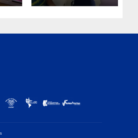
Mario Briceño Iragorry
del estado Aragua
os