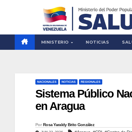
MINISTERIO
NOTICIAS
SAL
NACIONALES
NOTICIAS
REGIONALES
Sistema Público Nac
en Aragua
Por
Rosa Yaraldy Brito González
,
,
#Aragua
#CDI
#Centro de Dia