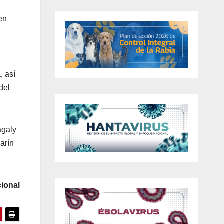
en
, así
del
agaly
arín
ional