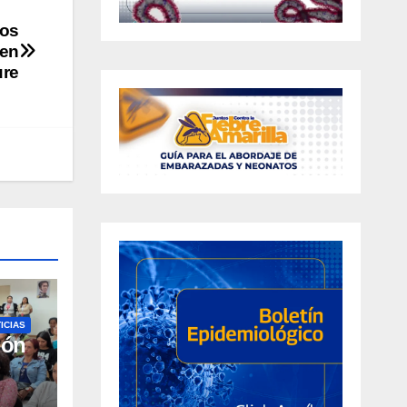
los
 en
re
ICIAS
ión