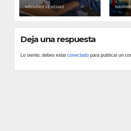
inmunidad para más
catar
NAVARRO VENEGAS
NAVARR
de 480 familias
mediante cuatro
abordajes
asistenciales
Deja una respuesta
Lo siento, debes estar
conectado
para publicar un co