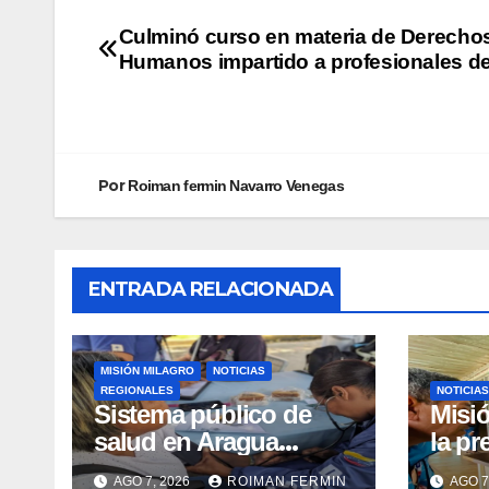
Culminó curso en materia de Derecho
Humanos impartido a profesionales d
Por
Roiman fermin Navarro Venegas
ENTRADA RELACIONADA
MISIÓN MILAGRO
NOTICIAS
REGIONALES
NOTICIAS
Sistema público de
Misió
salud en Aragua
la pr
garantiza inclusión e
preop
AGO 7, 2026
ROIMAN FERMIN
AGO 7