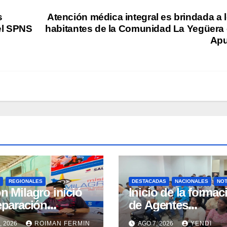
s
Atención médica integral es brindada a 
el SPNS
habitantes de la Comunidad La Yegüera
Apu
REGIONALES
DESTACADAS
NACIONALES
NOT
n Milagro inició
Inicio de la formac
eparación
de Agentes
eratoria de
Comunitarios para
, 2026
ROIMAN FERMIN
AGO 7, 2026
YENDI