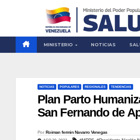
MINISTERIO
NOTICIAS
SAL
NOTICIAS
POPULARES
REGIONALES
TENDENCIAS
Plan Parto Humaniz
San Fernando de A
Por
Roiman fermin Navarro Venegas
,
#MPPS
#Presidente Nicolás 