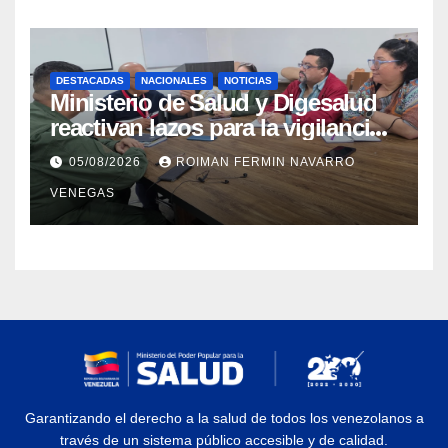
sísmica
DESTACADAS
NACIONALES
NOTICIAS
Ministerio de Salud y Digesalud
reactivan lazos para la vigilancia
epidemiológica y el control de
05/08/2026
ROIMAN FERMIN NAVARRO
enfermedades
VENEGAS
Garantizando el derecho a la salud de todos los venezolanos a
través de un sistema público accesible y de calidad.