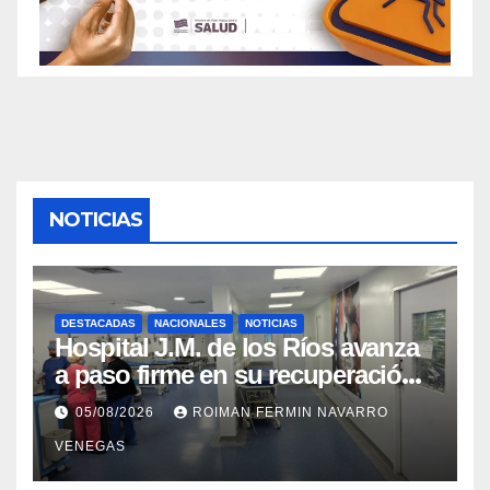
NOTICIAS
DESTACADAS
NACIONALES
NOTICIAS
Hospital J.M. de los Ríos avanza
a paso firme en su recuperación
tras los recientes eventos
05/08/2026
ROIMAN FERMIN NAVARRO
sísmicos
VENEGAS