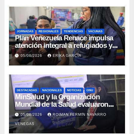
JORNADAS
REGIONALES
TENDENCIAS
VACUNAS
​Plan Venezuela Renace impulsa
atención integral a refugiados y
evaluación de vacunación en
05/08/2026
ERIKA GARCÍA
Aragua
DESTACADAS
NACIONALES
NOTICIAS
ONU
MinSalud y la Organización
Mundial de la Salud evaluaron
propuesta técnica integral en
05/08/2026
ROIMAN FERMIN NAVARRO
materia de agua saneamiento e
VENEGAS
higiene ante contingencia