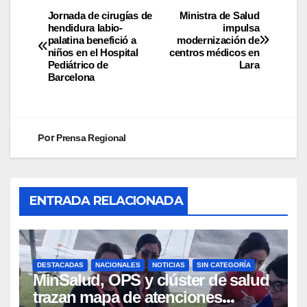
Jornada de cirugías de
Ministra de Salud
hendidura labio-
impulsa
palatina benefició a
modernización de
niños en el Hospital
centros médicos en
Pediátrico de
Lara
Barcelona
Por
Prensa Regional
ENTRADA RELACIONADA
DESTACADAS
NACIONALES
NOTICIAS
SIN CATEGORÍA
MinSalud, OPS y clúster de salud
trazan mapa de atenciones