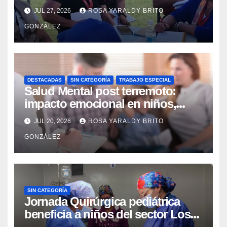
integrales para reforzar la
JUL 27, 2026
ROSA YARALDY BRITO
contingencia
GONZÁLEZ
DESTACADAS
SIN CATEGORÍA
TRABAJO ESPECIAL
Salud Mental post terremoto:
impacto emocional en niños,
niñas, adolescentes y madres
JUL 20, 2026
ROSA YARALDY BRITO
GONZÁLEZ
SIN CATEGORÍA
Jornada Quirúrgica pediátrica
beneficia a niños del sector Los
Curos