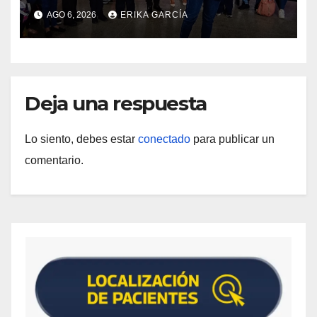
como un inicio sostenible para la
AGO 6, 2026
ERIKA GARCÍA
vida
Deja una respuesta
Lo siento, debes estar
conectado
para publicar un
comentario.