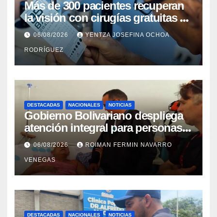
Más de 300 pacientes recuperan
la visión con cirugías gratuitas de
cataratas en Zulia
06/08/2026
YENTZA JOSEFINA OCHOA
RODRÍGUEZ
DESTACADAS
NACIONALES
NOTICIAS
Gobierno Bolivariano despliega
atención integral para personas
con discapacidad en
06/08/2026
ROIMAN FERMIN NAVARRO
campamentos de La Guaira
VENEGAS
DESTACADAS
NACIONALES
NOTICIAS