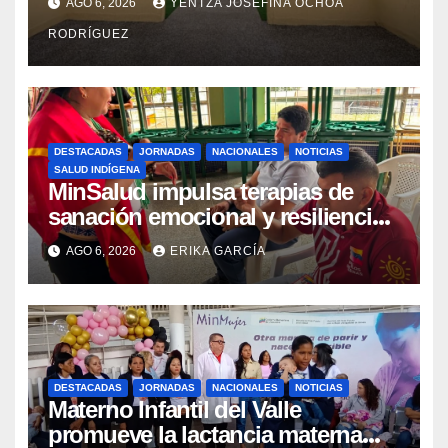
AGO 6, 2026
YENTZA JOSEFINA OCHOA
Integral Aragua
RODRÍGUEZ
DESTACADAS
JORNADAS
NACIONALES
NOTICIAS
SALUD INDÍGENA
MinSalud impulsa terapias de
sanación emocional y resiliencia
post-sismo junto a comunidades
AGO 6, 2026
ERIKA GARCÍA
indígenas en Caracas
DESTACADAS
JORNADAS
NACIONALES
NOTICIAS
Materno Infantil del Valle
promueve la lactancia materna