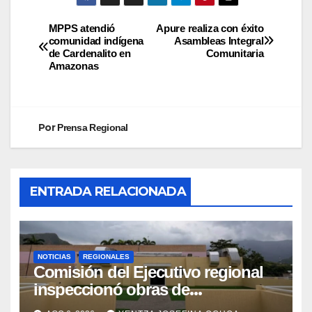
MPPS atendió
Apure realiza con éxito
comunidad indígena
Asambleas Integral
de Cardenalito en
Comunitaria
Amazonas
Por
Prensa Regional
ENTRADA RELACIONADA
NOTICIAS
REGIONALES
Comisión del Ejecutivo regional
inspeccionó obras de
recuperación en la Maternidad