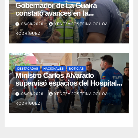
Gobernador de La Guaira
constató avances en la
rehabilitación del Hospitalito de
06/08/2026
YENTZA JOSEFINA OCHOA
Catia la Mar
RODRÍGUEZ
DESTACADAS
NACIONALES
NOTICIAS
Ministro Carlos Alvarado
supervisó espacios del Hospital
Dermatológico Dr. Martín Vegas
06/08/2026
YENTZA JOSEFINA OCHOA
en La Guaira
RODRÍGUEZ