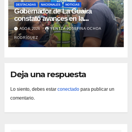
DESTACADAS
NACIONALES
NOTICIAS
Gobernador de La Guaira
constató avances en la
rehabilitación del Hospitalito de
AGO 6, 2026
YENTZA JOSEFINA OCHOA
Catia la Mar
RODRÍGUEZ
Deja una respuesta
Lo siento, debes estar
conectado
para publicar un
comentario.