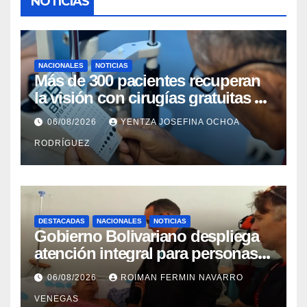
NOTICIAS
NACIONALES
NOTICIAS
Más de 300 pacientes recuperan
la visión con cirugías gratuitas de
cataratas en Zulia
06/08/2026
YENTZA JOSEFINA OCHOA
RODRÍGUEZ
DESTACADAS
NACIONALES
NOTICIAS
Gobierno Bolivariano despliega
atención integral para personas
con discapacidad en
06/08/2026
ROIMAN FERMIN NAVARRO
campamentos de La Guaira
VENEGAS