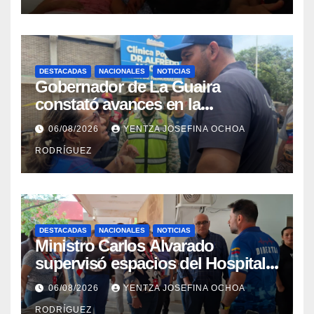
DESTACADAS
NACIONALES
NOTICIAS
Gobernador de La Guaira
constató avances en la
rehabilitación del Hospitalito de
06/08/2026
YENTZA JOSEFINA OCHOA
Catia la Mar
RODRÍGUEZ
DESTACADAS
NACIONALES
NOTICIAS
Ministro Carlos Alvarado
supervisó espacios del Hospital
Dermatológico Dr. Martín Vegas
06/08/2026
YENTZA JOSEFINA OCHOA
en La Guaira
RODRÍGUEZ