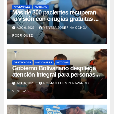
NACIONALES
NOTICIAS
Más de 300 pacientes recuperan
la visión con cirugías gratuitas de
cataratas en Zulia
AGO 6, 2026
YENTZA JOSEFINA OCHOA
RODRÍGUEZ
DESTACADAS
NACIONALES
NOTICIAS
Gobierno Bolivariano despliega
atención integral para personas
con discapacidad en
AGO 6, 2026
ROIMAN FERMIN NAVARRO
campamentos de La Guaira
VENEGAS