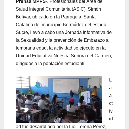
Prensa MPPS-.
Profesionales del Área de
Salud Integral Comunitaria (ASIC), Simón
Bolívar, ubicado en la Parroquia: Santa
Catalina del municipio Bermúdez del estado
Sucre, llevó a cabo una Jornada Informativa de
la Sexualidad y la prevención de Embarazo a
temprana edad, la actividad se ejecutó en la
Unidad Educativa Nuestra Señora del Carmen,
dirigidos a la población estudiantil.
L
a
a
ct
iv
id
ad fue desarrollada por la Lic. Lorena Pérez,