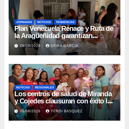
JORNADAS
NOTICIAS
TENDENCIAS
Plan Venezuela Renace y Ruta de
la Aragüeñidad garantizan
atención médica integral en
08/08/2026
ERIKA GARCÍA
Aragua
NOTICIAS
REGIONALES
Los centros de salud de Miranda
y Cojedes clausuran con éxito la
Semana Mundial de la Lactancia
08/08/2026
YENDI BASQUEZ
Materna