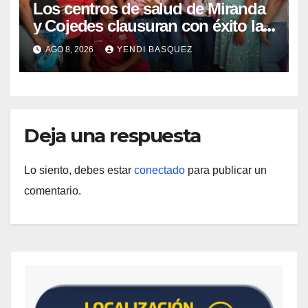
Los centros de salud de Miranda
y Cojedes clausuran con éxito la
Semana Mundial de la Lactancia
AGO 8, 2026
YENDI BASQUEZ
Materna
Deja una respuesta
Lo siento, debes estar
conectado
para publicar un
comentario.