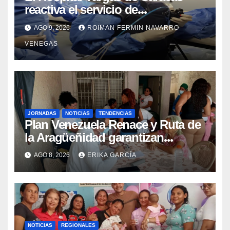
reactiva el servicio de
Colangiopancreatografía
AGO 9, 2026
ROIMAN FERMIN NAVARRO
Retrógrada Endoscópica para
VENEGAS
beneficiar a cientos de pacientes
JORNADAS
NOTICIAS
TENDENCIAS
Plan Venezuela Renace y Ruta de
la Aragüeñidad garantizan
atención médica integral en
AGO 8, 2026
ERIKA GARCÍA
Aragua
NOTICIAS
REGIONALES