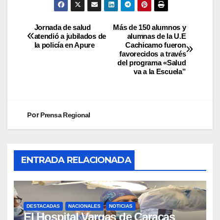
Jornada de salud
Más de 150 alumnos y
atendió a jubilados de
alumnas de la U.E
la policía en Apure
Cachicamo fueron
favorecidos a través
del programa «Salud
va a la Escuela”
Por
Prensa Regional
ENTRADA RELACIONADA
DESTACADAS
NACIONALES
NOTICIAS
El Hospital Vargas de Caracas