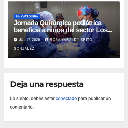
SIN CATEGORÍA
Jornada Quirúrgica pediátrica
beneficia a niños del sector Los
Curos
JUL 17, 2026
ROSA YARALDY BRITO
GONZÁLEZ
Deja una respuesta
Lo siento, debes estar
conectado
para publicar un
comentario.