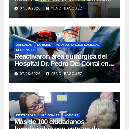
del Aeropuerto ​Inauguraron
07/08/2026
YENDI BASQUEZ
Rincón
JORNADAS
NOTICIAS
PLAN QUIRÚRGICO NACIONAL
REGIONALES
Reactivaron área quirúrgica del
Hospital Dr. Pedro Del Corral en
Guárico
07/08/2026
YENDI BASQUEZ
DESTACADAS
NACIONALES
NOTICIAS
Más de 100 ciudadanos
beneficiados con entrega de