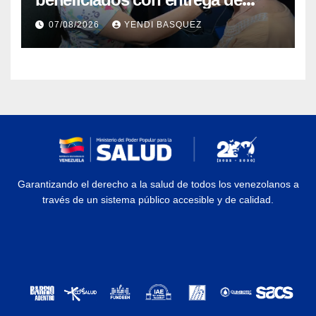
prótesis auditivas en el Centro de
07/08/2026
YENDI BASQUEZ
Rehabilitación J.J. Arvelo
Garantizando el derecho a la salud de todos los venezolanos a
través de un sistema público accesible y de calidad.