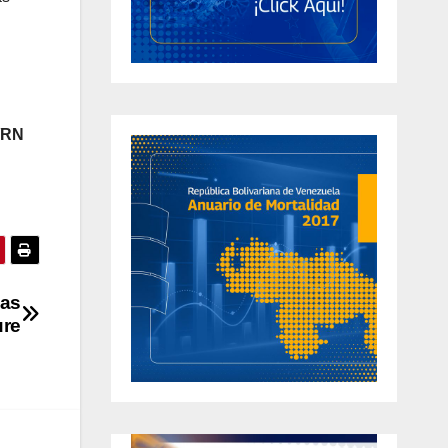
l/RN
las
ure