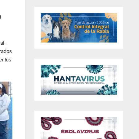
d
al.
trados
ventos