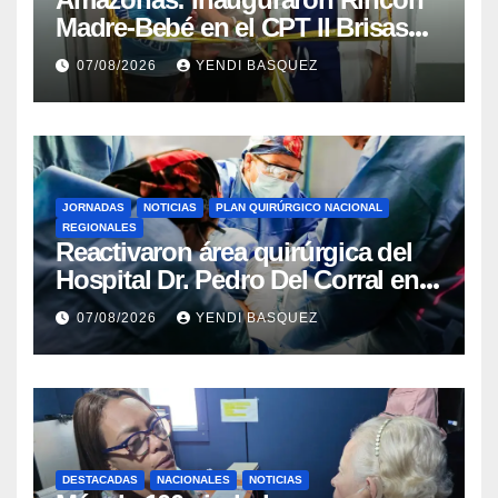
Madre-Bebé en el CPT II Brisas
del Aeropuerto ​Inauguraron
07/08/2026
YENDI BASQUEZ
Rincón
JORNADAS
NOTICIAS
PLAN QUIRÚRGICO NACIONAL
REGIONALES
Reactivaron área quirúrgica del
Hospital Dr. Pedro Del Corral en
Guárico
07/08/2026
YENDI BASQUEZ
DESTACADAS
NACIONALES
NOTICIAS