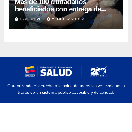
Más de 100 ciudadanos
beneficiados con entrega de
prótesis auditivas en el Centro de
07/08/2026
YENDI BASQUEZ
Rehabilitación J.J. Arvelo
Garantizando el derecho a la salud de todos los venezolanos a
través de un sistema público accesible y de calidad.