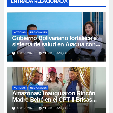
ENTRADA RELACIONADA
NOTICIAS
REGIONALES
Gobierno Bolivariano fortalece el
sistema de salud en Aragua con
la reinauguración del CDI La Mora
AGO 7, 2026
YENDI BASQUEZ
NOTICIAS
REGIONALES
​Amazonas: Inauguraron Rincón
Madre-Bebé en el CPT II Brisas
del Aeropuerto ​Inauguraron
AGO 7, 2026
YENDI BASQUEZ
Rincón