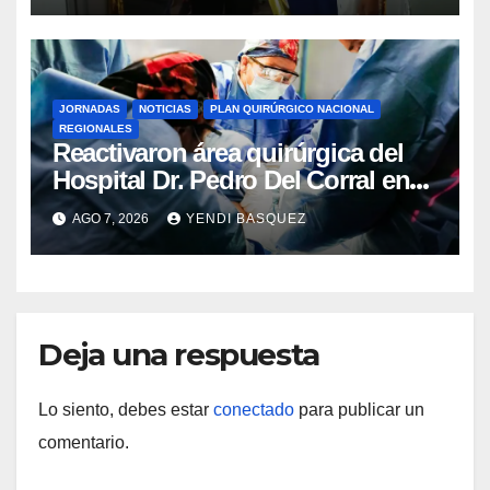
JORNADAS
NOTICIAS
PLAN QUIRÚRGICO NACIONAL
REGIONALES
Reactivaron área quirúrgica del
Hospital Dr. Pedro Del Corral en
Guárico
AGO 7, 2026
YENDI BASQUEZ
Deja una respuesta
Lo siento, debes estar
conectado
para publicar un
comentario.