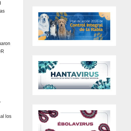
d
nas
uaron
DR
,
al los