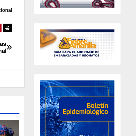
ional
das
mal