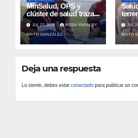
MinSalud, OPS y
Salu
clúster de salud trazan
terr
mapa de atenciones
emoc
JUL 27, 2026
ROSA YARALDY
JUL 2
integrales para reforzar
niñas
BRITO GONZÁLEZ
BRITO 
la contingencia
mad
Deja una respuesta
Lo siento, debes estar
conectado
para publicar un co