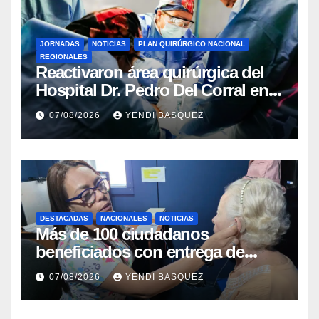
JORNADAS
NOTICIAS
PLAN QUIRÚRGICO NACIONAL
REGIONALES
Reactivaron área quirúrgica del
Hospital Dr. Pedro Del Corral en
Guárico
07/08/2026
YENDI BASQUEZ
DESTACADAS
NACIONALES
NOTICIAS
Más de 100 ciudadanos
beneficiados con entrega de
prótesis auditivas en el Centro de
07/08/2026
YENDI BASQUEZ
Rehabilitación J.J. Arvelo