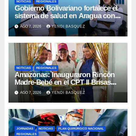
NOTICIAS
REGIONALES
Gobierno Bolivariano fortalece el
sistema de salud en Aragua con
la reinauguración del CDI La Mora
AGO 7, 2026
YENDI BASQUEZ
NOTICIAS
REGIONALES
​Amazonas: Inauguraron Rincón
Madre-Bebé en el CPT II Brisas
del Aeropuerto ​Inauguraron
AGO 7, 2026
YENDI BASQUEZ
Rincón
JORNADAS
NOTICIAS
PLAN QUIRÚRGICO NACIONAL
REGIONALES