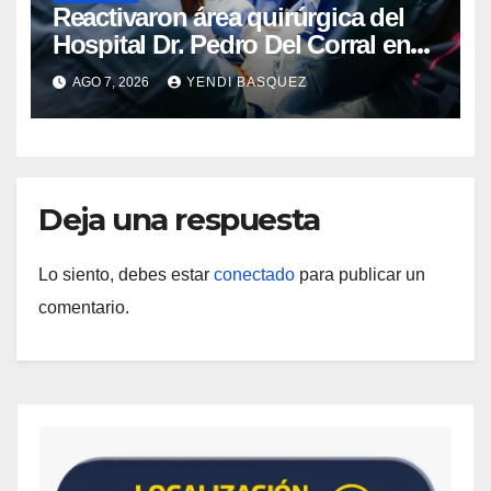
Reactivaron área quirúrgica del
Hospital Dr. Pedro Del Corral en
Guárico
AGO 7, 2026
YENDI BASQUEZ
Deja una respuesta
Lo siento, debes estar
conectado
para publicar un
comentario.