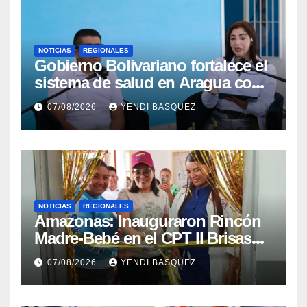
NOTICIAS
REGIONALES
Gobierno Bolivariano fortalece el
sistema de salud en Aragua con
la reinauguración del CDI La
07/08/2026
YENDI BASQUEZ
Mora
NOTICIAS
REGIONALES
​Amazonas: Inauguraron Rincón
Madre-Bebé en el CPT II Brisas
del Aeropuerto ​Inauguraron
07/08/2026
YENDI BASQUEZ
Rincón