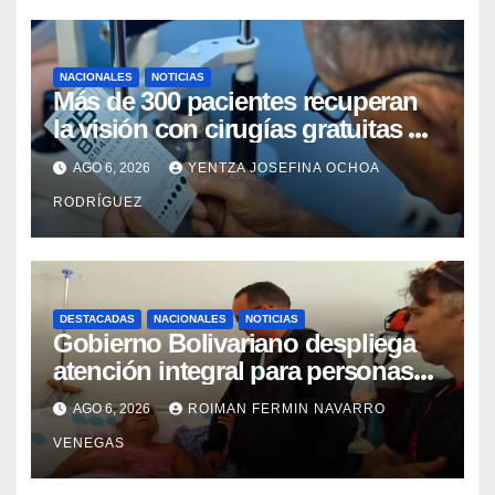
NACIONALES
NOTICIAS
Más de 300 pacientes recuperan
la visión con cirugías gratuitas de
cataratas en Zulia
AGO 6, 2026
YENTZA JOSEFINA OCHOA
RODRÍGUEZ
DESTACADAS
NACIONALES
NOTICIAS
Gobierno Bolivariano despliega
atención integral para personas
con discapacidad en
AGO 6, 2026
ROIMAN FERMIN NAVARRO
campamentos de La Guaira
VENEGAS