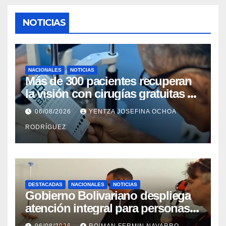
NOTICIAS
NACIONALES
NOTICIAS
Más de 300 pacientes recuperan
la visión con cirugías gratuitas de
cataratas en Zulia
06/08/2026
YENTZA JOSEFINA OCHOA
RODRÍGUEZ
DESTACADAS
NACIONALES
NOTICIAS
Gobierno Bolivariano despliega
atención integral para personas
con discapacidad en
06/08/2026
ROIMAN FERMIN NAVARRO