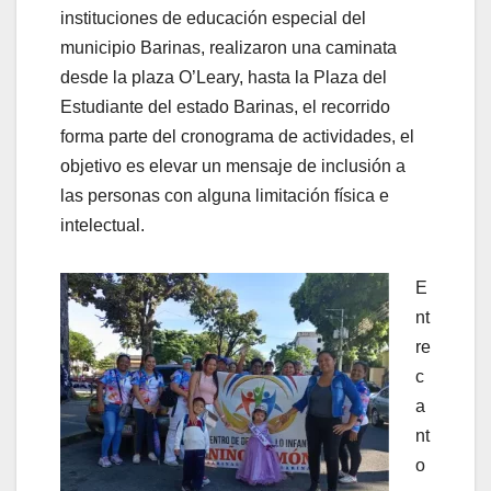
instituciones de educación especial del
municipio Barinas, realizaron una caminata
desde la plaza O’Leary, hasta la Plaza del
Estudiante del estado Barinas, el recorrido
forma parte del cronograma de actividades, el
objetivo es elevar un mensaje de inclusión a
las personas con alguna limitación física e
intelectual.
E
nt
re
c
a
nt
o