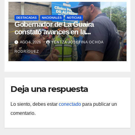
DESTACADAS
NACIONALES
NOTICIAS
Gobernador de La Guaira
constató avances en la
rehabilitación del Hospitalito de
AGO 6, 2026
YENTZA JOSEFINA OCHOA
Catia la Mar
RODRÍGUEZ
Deja una respuesta
Lo siento, debes estar
conectado
para publicar un
comentario.